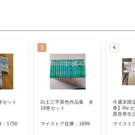
巻セット
白土三平異色作品集 全
今週末限
18巻セット
巻】Re:
異世界生
りセット
庫：
1750
マイストア在庫：
1699
マイスト