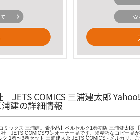
いて
受
る
ETS COMICS 三浦建太郎 Yahoo
 三浦建の詳細情報
ッツコミックス 三浦建。希少品】ベルセルク1巻初版 三浦健太郎 【公式通
巻 初版白泉社 JETS COMICSワンオーナー品です。※精巧な
1巻〜3巻セット 三浦建太郎 JETS COMICS - メル