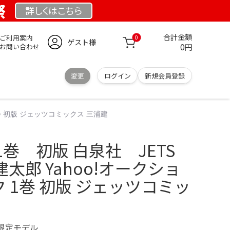
祭
詳しくは
こちら
合計金額
ご利用案内
0
ゲスト様
0円
お問い合わせ
変更
ログイン
新規会員登録
1巻 初版 ジェッツコミックス 三浦建
巻 初版 白泉社 JETS
浦建太郎 Yahoo!オークショ
ク 1巻 初版 ジェッツコミッ
M 限定モデル