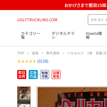
おかげさまで開設25周
UGLYTRUCKLING.COM
カテゴリ一
デジタルチラ
Howto情
覧
シ
報
TOP
漫画
青年漫画
ベルセルク 1巻 初版 白泉
(3128)