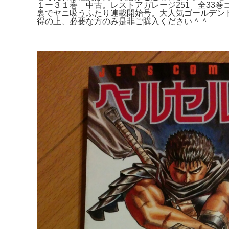
１ー３１巻 中古。レストアガレージ251 全33巻
裏でヤニ吸うふたり連載開始号。大人気ゴールデン
得の上、必要な方のみ是非ご購入ください＾＾