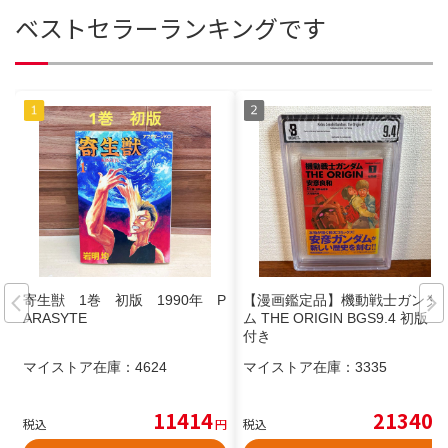
ベストセラーランキングです
寄生獣 1巻 初版 1990年 P
【漫画鑑定品】機動戦士ガンダ
ARASYTE
ム THE ORIGIN BGS9.4 初版 帯
付き
マイストア在庫：
4624
マイストア在庫：
3335
11414
21340
税込
円
税込
円