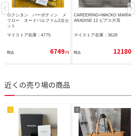
ロクシタン バーボティン メ
CAREERING×WACKO MARIA P
リロー オードパルファム2点セ
ARADISE 12 ピアス片耳
ット
マイストア在庫：
4775
マイストア在庫：
3628
6749
12180
税込
円
税込
円
近くの売り場の商品