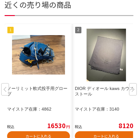
近くの売り場の商品
ノーリミット軟式投手用グロー
DIOR ディオール kaws カウズ
ブ
ストール
マイストア在庫：
4862
マイストア在庫：
3140
16530
8120
税込
円
税込
円
カートに入れる
カートに入れる