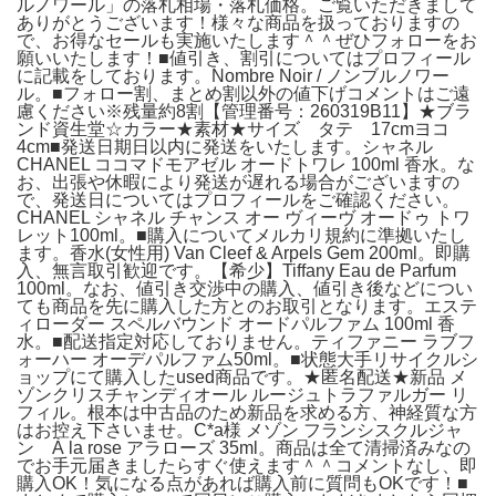
ルノワール」の落札相場・落札価格。ご覧いただきまして
ありがとうございます！様々な商品を扱っておりますの
で、お得なセールも実施いたします＾＾ぜひフォローをお
願いいたします！■値引き、割引についてはプロフィール
に記載をしております。Nombre Noir / ノンブルノワー
ル。■フォロー割、まとめ割以外の値下げコメントはご遠
慮ください※残量約8割【管理番号：260319B11】★ブラ
ンド資生堂☆カラー★素材★サイズ タテ 17cmヨコ
4cm■発送日期日以内に発送をいたします。シャネル
CHANEL ココマドモアゼル オードトワレ 100ml 香水。な
お、出張や休暇により発送が遅れる場合がございますの
で、発送日についてはプロフィールをご確認ください。
CHANEL シャネル チャンス オー ヴィーヴ オードゥ トワ
レット100ml。■購入についてメルカリ規約に準拠いたし
ます。香水(女性用) Van Cleef & Arpels Gem 200ml。即購
入、無言取引歓迎です。【希少】Tiffany Eau de Parfum
100ml。なお、値引き交渉中の購入、値引き後などについ
ても商品を先に購入した方とのお取引となります。エステ
ィローダー スペルバウンド オードパルファム 100ml 香
水。■配送指定対応しておりません。ティファニー ラブフ
ォーハー オーデパルファム50ml。■状態大手リサイクルシ
ョップにて購入したused商品です。★匿名配送★新品 メ
ゾンクリスチャンディオール ルージュトラファルガー リ
フィル。根本は中古品のため新品を求める方、神経質な方
はお控え下さいませ。C*a様 メゾン フランシスクルジャ
ン À la rose アラローズ 35ml。商品は全て清掃済みなの
でお手元届きましたらすぐ使えます＾＾コメントなし、即
購入OK！気になる点があれば購入前に質問もOKです！■