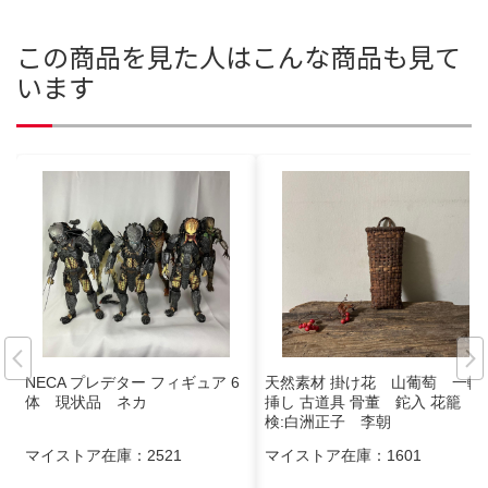
この商品を見た人はこんな商品も見て
います
NECA プレデター フィギュア 6
天然素材 掛け花 山葡萄 一輪
体 現状品 ネカ
挿し 古道具 骨董 鉈入 花籠
検:白洲正子 李朝
マイストア在庫：
2521
マイストア在庫：
1601