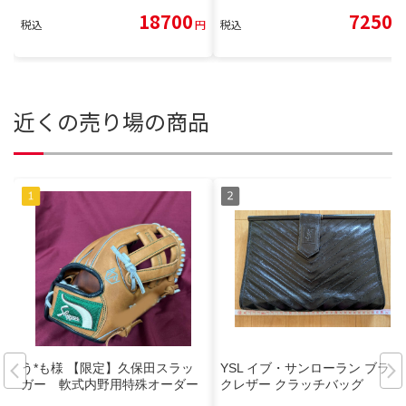
18700
7250
税込
円
税込
円
近くの売り場の商品
う*も様 【限定】久保田スラッ
YSL イブ・サンローラン ブラッ
ガー 軟式内野用特殊オーダー
クレザー クラッチバッグ