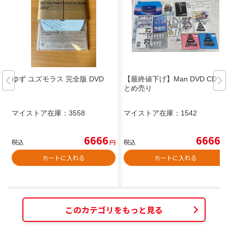
ゆず ユズモラス 完全版 DVD
【最終値下げ】Man DVD CD ま
とめ売り
マイストア在庫：
3558
マイストア在庫：
1542
6666
6666
税込
円
税込
円
カートに入れる
カートに入れる
このカテゴリをもっと見る