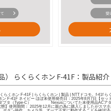
いて
受
る
応品） らくらくホン F-41F：製品紹介
らくホン F-41F | らくらくホン | 製品 | NTTドコモ。f-4
ホン F-41F ネイビー ほぼ未使用発売日：2025年8月7日​【
ダプタ（Type-C） Nexusについてた未使用品​ACアダプタ（
態】​使用期間： 2025年12月に親の為に購入しましたがスマ
話、ボタン操作、カメラ等、すべて正常に動作することを確認済