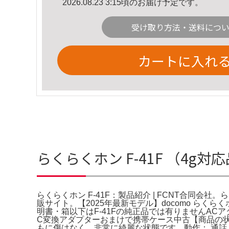
2026.08.23 3:15頃のお届け予定です。
受け取り方法・送料につ
カートに入れ
らくらくホン F-41F （4g対
らくらくホン F-41F：製品紹介 | FCNT合同会社。らく
販サイト。【2025年最新モデル】docomo らくらく
明書・箱以下はF-41Fの純正品では有りません​ACア
C変換アダプターおまけで携帯ケース中古​【商品の状
もに傷はなく、非常に綺麗な状態です。​動作： 通