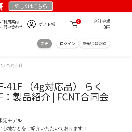
祭
詳しくは
こちら
合計金額
ご利用案内
0
ゲスト様
0円
お問い合わせ
変更
ログイン
新規会員登録
FCNT合同会社
-41F （4g対応品） らく
1F：製品紹介 | FCNT合同会
M 限定モデル
の使い心地などをご紹介いただいております！