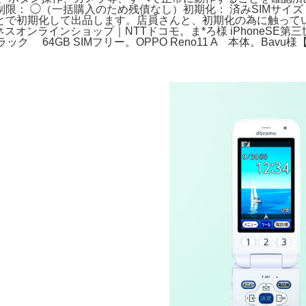
： ◯（一括購入のため残債なし）​初期化： 済み​SIMサイズ：
とで初期化して出品します。店員さんと、初期化の為に触って
スオンラインショップ｜NTTドコモ。ま*ろ様 iPhoneSE第三世
ック 64GB SIMフリー。OPPO Reno11 A 本体。Bavu様【ほ