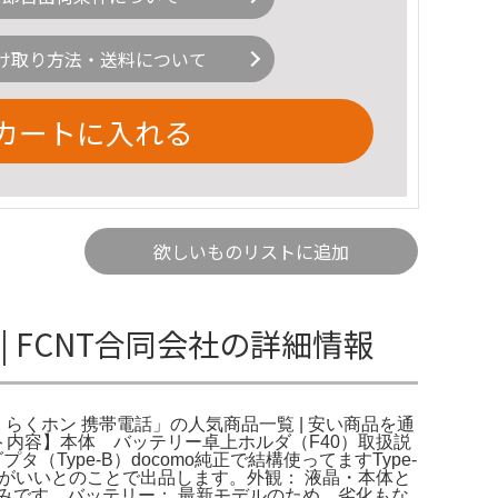
け取り方法・送料について
カートに入れる
欲しいものリストに追加
 | FCNT合同会社の詳細情報
1f らくらくホン 携帯電話」の人気商品一覧 | 安い商品を通
セット内容】本体 バッテリー​卓上ホルダ（F40）​取扱説
Type-B）docomo純正で結構使ってますType-
ホがいいとのことで出品します。​外観： 液晶・本体と
みです。​バッテリー： 最新モデルのため、劣化もな