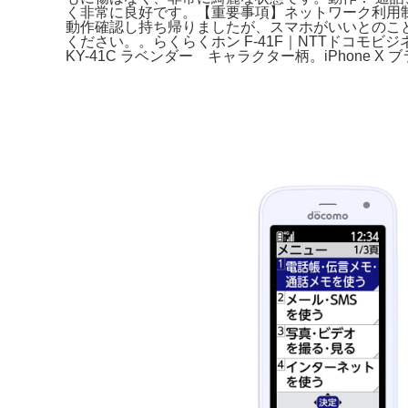
く非常に良好です。​【重要事項】​ネットワーク利用制限
動作確認し持ち帰りましたが、スマホがいいとのこ
ください。。らくらくホン F-41F｜NTTドコモビジネ
KY-41C ラベンダー キャラクター柄。iPhone X ブラ