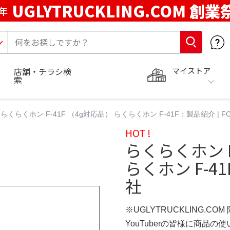
UGLYTRUCKLING.COM 創業
年
マイストア
店舗・チラシ検
索
らくらくホン F-41F （4g対応品） らくらくホン F-41F：製品紹介 | 
HOT !
らくらくホン F
らくホン F-4
社
※UGLYTRUCKLING.CO
YouTuberの皆様に商品