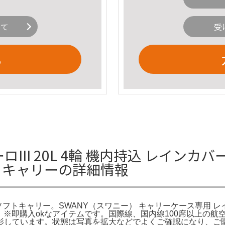
いて
受
る
III 20L 4輪 機内持込 レインカバー
ソフトキャリーの詳細情報
トッパー ソフトキャリー。SWANY（スワニー） キャリーケース専用
-m18。※即購入okなアイテムです。国際線、国内線100席以
影しています。状態は写真を拡大などでよくご確認になり、ご購