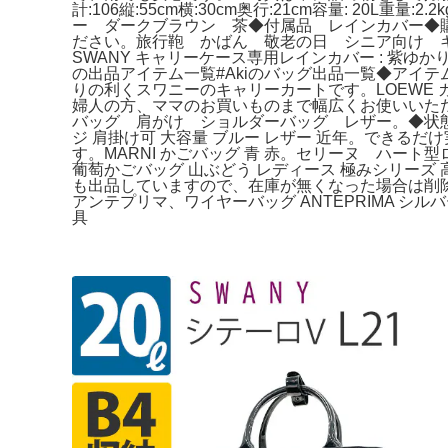
計:106縦:55cm横:30cm奥行:21cm容量: 2
ー ダークブラウン 茶◆付属品 レインカバー◆
ださい。旅行鞄 かばん 敬老の日 シニア向け 
SWANY キャリーケース専用レインカバー : 紫ゆ
の出品アイテム一覧#Akiのバッグ出品一覧◆アイテムス
りの利くスワニーのキャリーカートです。LOEWE カ
婦人の方、ママのお買いものまで幅広くお使いいた
バッグ 肩がけ ショルダーバッグ レザー。◆状態
ジ 肩掛け可 大容量 ブルー レザー 近年。でき
す。MARNI かごバッグ 青 赤。セリーヌ ハー
葡萄かごバッグ 山ぶどう レディース 極みシリーズ 
も出品していますので、在庫が無くなった場合は削除す
アンテプリマ、ワイヤーバッグ ANTEPRIMA 
具