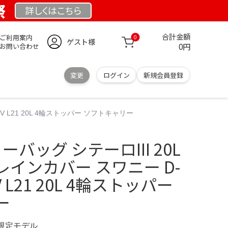
祭
詳しくは
こちら
合計金額
ご利用案内
0
ゲスト様
0円
お問い合わせ
変更
ログイン
新規会員登録
V L21 20L 4輪ストッパー ソフトキャリー
ーバッグ シテーロIII 20L
レインカバー スワニー D-
 L21 20L 4輪ストッパー
ー
M 限定モデル