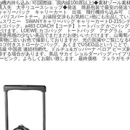
0L重量:2.2kg機内持ち込み: 可(国際線、国内線100席以上)◆
購入先 大手リユースショップ◆発送 簡易包装で最安の発送
キャリーバック キャリーカート 出張 飛行機持ち込み可 
かりパリスパートナー。お値段交渉もお気軽に♪他にも出品していま
ワニー SWANYキャリーバッグ キャリーカートD-215シテーロ
ゴバック。a483 COACH【コーチ】トートバッグ かごバッ
だけます。LOEWE カゴバッグ トートバッグ アナグラム
使用感の少ない美品でまだまだお使いいただけます。山葡萄バッ
るだけ実物に近いお色で撮影しておりますが、光の加減やご覧にな
ト型ロゴ付きストローかごバッグ。あくまでUSED品ということ
高級 中国産 連続枡網代。ドルチェ&ガッバーナ ベロア ビーズ
る場合があります。美品 サカイ ショルダーバッグ ハイブリッド
シルバーピンク。よろしくお願い致します。最終価格 フェラガモ 