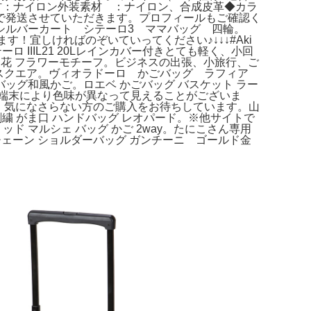
素材ソール素材：ナイロン外装素材 ：ナイロン、合成皮革◆カラ
で発送させていただきます。プロフィールもご確認く
シルバーカート シテーロ3 ママバッグ 四輪。
す！宜しければのぞいていってください♪↓↓↓#Aki
 IIIL21 20Lレインカバー付きとても軽く、小回
グ 花 フラワーモチーフ。ビジネスの出張、小旅行、ご
 スクエア。ヴィオラドーロ かごバッグ ラフィア
グ和風かご。ロエベ かごバッグ バスケット ラー
る端末により色味が異なって見えることがございま
で、気になさらない方のご購入をお待ちしています。山
刺繍 がま口 ハンドバッグ レオパード。※他サイトで
 マルシェ バッグ かご 2way。たにこさん専用
チェーン ショルダーバッグ ガンチーニ ゴールド金