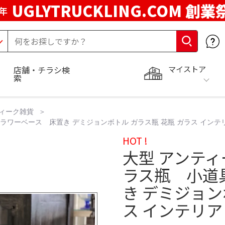
UGLYTRUCKLING.COM 創業
年
マイストア
店舗・チラシ検
索
ィーク雑貨
ラワーベース 床置き デミジョンボトル ガラス瓶 花瓶 ガラス インテ
HOT !
大型 アンティ
ラス瓶 小道
き デミジョン
ス インテリア