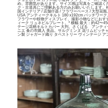
め、雰囲気があります。サイズ感は写真をご確認く
ク・古道具にご理解ある方のみお願いいたします。検索用アンテ
国インテリア / 店舗什器 / フラワーベース / 
USA アンティークキルト 180 x192cm パ
フラワーや枝物ディスプレイ、撮影小物などにおす
ィーク リュネビルプレート。* 横幅 最大：約42〜45
テージ花柄キルトカバー 大判。さくぱる アンティー
ニエ 蚤の市購入 美品。サルグミンヌ 花リムピッ
ン製 ジャガード織り タペストリー ヴィンテージ ア