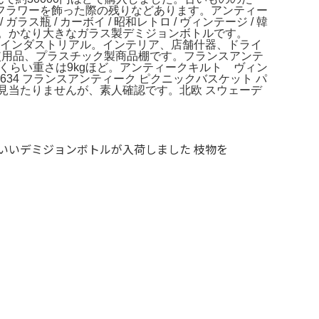
フラワーを飾った際の残りなどあります。アンティー
ス瓶 / カーボイ / 昭和レトロ / ヴィンテージ / 韓
レトロ。かなり大きなガラス製デミジョンボトルです。
ーク インダストリアル。インテリア、店舗什器、ドライ
使用品、プラスチック製商品棚です。フランスアンテ
〜35Lくらい重さは9kgほど。アンティークキルト ヴィン
34 フランスアンティーク ピクニックバスケット パ
は見当たりませんが、素人確認です。北欧 スウェーデ