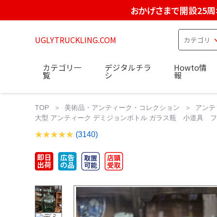
おかげさまで開設25周
UGLYTRUCKLING.COM
カテゴリ一
デジタルチラ
Howto情
覧
シ
報
TOP
美術品・アンティーク・コレクション
アンテ
大型 アンティーク デミジョンボトル ガラス瓶 小道具 フ
(3140)