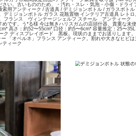
ださい。古いもののため、・汚れ・スレ・気泡・小傷・ドライ
ィーク / 古道具 / デミジョンボトル / ガラスボトル / ガラ
大型花瓶。デミジョンボトル ガラス 花瓶置物 インテリア古道具 
ッチワーク。フランス ヴィンテージシェルフ スチール アンティ
すめです。う*る様 今は無きハリスガムの店頭什器、貴重な未
cm* 高さ：約52〜55cm* 口径：約5〜6cm* 容量推定：25
ク ディスプレイボード 黒板。現状のままでお送りします。6
チャー 「オベルネ」フランス アンティーク。割れや大きなヒビ
ンティーク