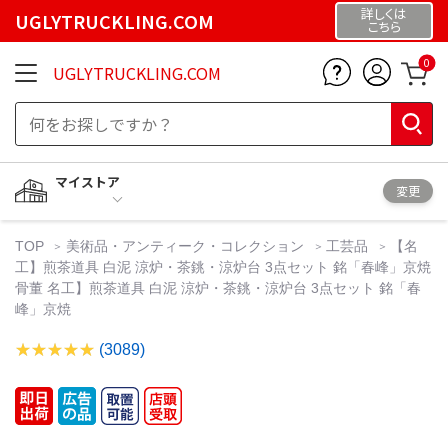
詳しくは
UGLYTRUCKLING.COM
こちら
0
UGLYTRUCKLING.COM
マイストア
変更
TOP
美術品・アンティーク・コレクション
工芸品
【名
工】煎茶道具 白泥 涼炉・茶銚・涼炉台 3点セット 銘「春峰」京焼
骨董 名工】煎茶道具 白泥 涼炉・茶銚・涼炉台 3点セット 銘「春
峰」京焼
(3089)