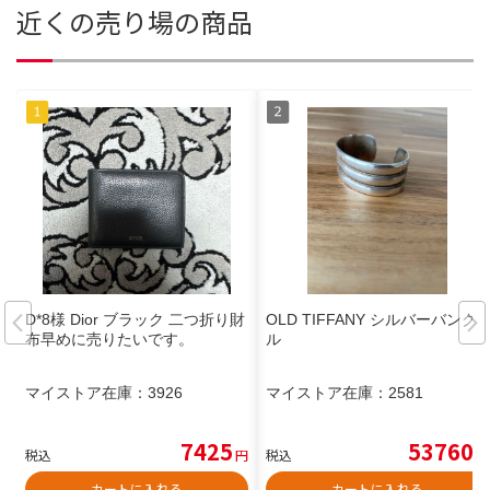
近くの売り場の商品
D*8様 Dior ブラック 二つ折り財
OLD TIFFANY シルバーバング
布早めに売りたいです。
ル
マイストア在庫：
3926
マイストア在庫：
2581
7425
53760
税込
円
税込
円
カートに入れる
カートに入れる