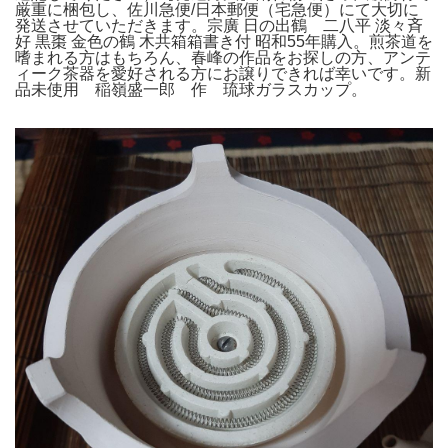
厳重に梱包し、佐川急便/日本郵便（宅急便）にて大切に
発送させていただきます。宗廣 日の出鶴 二八平 淡々斉
好 黒棗 金色の鶴 木共箱箱書き付 昭和55年購入。煎茶道を
嗜まれる方はもちろん、春峰の作品をお探しの方、アンテ
ィーク茶器を愛好される方にお譲りできれば幸いです。新
品未使用 稲嶺盛一郎 作 琉球ガラスカップ。