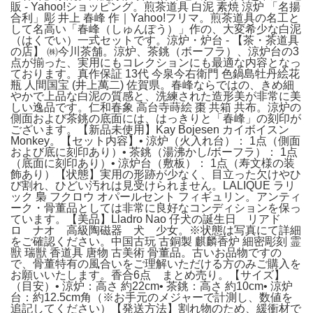
販 - Yahoo!ショッピング。煎茶道具 白泥 素焼 涼炉 「名揚
合利」彫 井上 春峰 作｜Yahoo!フリマ。煎茶道具の名工と
して名高い「春峰（しゅんぽう）」作の、大変希少な白泥
（はくでい）一式セットです。涼炉・炉台 - 【茶・茶道具
の店】 ㈱今川茶舗。涼炉、茶銚（ボーフラ）、涼炉台の3
点が揃った、実用にもコレクションにも最適な内容となっ
ております。真作保証 13代 今泉今右衛門 色鍋島牡丹絵花
瓶 人間国宝 (井上萬二) 佐賀県。春峰ならではの、きめ細
やかで上品な白泥の質感と、洗練された造形美が非常に美
しい逸品です。仁和春象 高台寺蒔絵 棗 共箱 共布。涼炉の
側面および茶銚の底面には、はっきりと「春峰」の刻印が
ございます。【新品未使用】Kay Bojesen カイボイスン
Monkey。【セット内容】• 涼炉（火入れ台）： 1点（側面
および底に刻印あり）• 茶銚（湯沸かし/ボーフラ）： 1点
（底面に刻印あり）• 涼炉台（敷板）： 1点（寿文様の装
飾あり）【状態】実用の形跡が少なく、目立った欠けやひ
び割れ、ひどい汚れは見受けられません。LALIQUE ラリ
ック 梟 フクロウ オパールセント フィギュリン。アンティ
ーク・骨董品としては非常に良好なコンディションを保っ
ています。【美品】Lladro Nao 仔犬の誕生日 リアド
ロ ナオ 高級陶磁器 犬 少女。※状態は写真にて詳細
をご確認ください。中国古玩 古銅製 麒麟香炉 細密彫刻 霊
獣 瑞獣 香道具 唐物 古美術 骨董品。古いお品物ですの
で、骨董特有の風合いをご理解いただける方のみご購入を
お願いいたします。香合6点 まとめ売り。【サイズ】
（目安）• 涼炉：高さ 約22cm• 茶銚：高さ 約10cm• 涼炉
台：約12.5cm角（※お手元のメジャーで計測し、数値を
追記してください）【発送方法】割れ物のため、緩衝材で