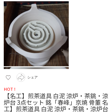
シェア
HOT !
【名工】煎茶道具 白泥 涼炉・茶銚・涼
炉台 3点セット 銘「春峰」京焼 骨董 名
工】煎茶道具 白泥 涼炉・茶銚・涼炉台