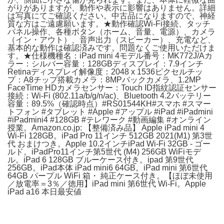
がりがありますが、動作や表示に影響はありません。詳細
は写真にてご確認ください。中古品になりますので、神経
質な方はご遠慮願います。★動作確認Wi-Fi接続、タッチ
パネル操作、各種ボタン（ホーム、音量、電源）、カメラ
（イン・アウト）、音声出力（スピーカー）、充電など、
基本的な動作は確認済みです。問題なくご使用いただけま
す。★仕様機種名：iPad mini 4モデル番号：MK772J/Aカ
ラー：シルバー容量：128GBディスプレイ：7.9インチ
Retinaディスプレイ解像度：2048 x 1536ピクセルチッ
プ：A8チップ搭載カメラ：8MPバックカメラ、1.2MP
FaceTime HDカメラセンサー：Touch ID指紋認証センサー
接続：Wi-Fi (802.11a/b/g/n/ac)、Bluetooth 4.2バッテリー
容量：89.5%（確認時点）#RS01544KH#スマホ #スマー
トフォン #タブレット #Apple #アップル #iPad #iPadmini
#iPadmini4 #128GB #テレワーク #動画編集 #オンライン
授業。Amazon.co.jp: 【整備済み品】 Apple iPad mini 4
Wi-Fi 128GB。iPad Pro 11インチ 512GB 2021(M1) 第3世
代 おまけつき。Apple 10.2インチiPad Wi-Fi 32GB - ゴー
ルド。iPadPro11インチ第5世代 (M4) 256GB WiFiモデ
ル。iPad 6 128GB ブルーケース付き。ipad 第9世代
256GB。iPad本体 iPad mini6 64GB。iPad mini 第6世代
64GB パープル WiFi 箱・ 純正ケース付き。【ほぼ未使用
／放電率＝3％／徳用】iPad mini 第6世代 Wi-Fi。Apple
iPad a16 本日最安値