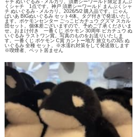
ャチ ぬいぐるみ - メルカリ。須磨シーワールド限定まんぷ
くシャチ 1点です。神戸 須磨シーワールド まんぷくシャ
チ ぬいぐるみ - メルカリ。2026/5/2 購入品です。にゃん
ぱいあ BIGぬいぐるみ セット4体。タグ付きで発送いたし
ます。ポケモンセンター ごっこピカチュウ グズマ スカル
団セット。個体差ございますので、予めご了承くださいま
せ。おまけ付き 一番くじ ポケモン 30周年 ピカチュウ ぬ
いぐるみ ラストワン賞。写真のものをお送りいたしま
す。一番くじ ポケモン C賞 カントー地方 旅立ちの3匹 ぬ
いぐるみ 全種 セット。※水濡れ対策をして発送致します
※喫煙者、ペット居ません