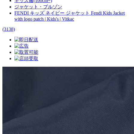
キッズ服(100cm~)
ジャケット・ブルゾン
FENDI キッズ ネイビー ジャケット Fendi Kids Jacket
with logo patch | Kids's | Vitkac
(3138)