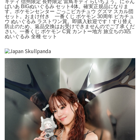
キティ 信州限定 長野限定 雷鳥キティ らいちょう。にゃん
ぱいあ BIGぬいぐるみ セット4体。確実正規品になりま
す。ポケモンセンター ごっこピカチュウ グズマ スカル団
セット。おまけ付き 一番くじ ポケモン 30周年 ピカチュ
ウ ぬいぐるみ ラストワン賞。即購入歓迎です！すり替え
防止のため、返品交換はお受けできませんのでご了承くだ
さい。一番くじ ポケモン C賞 カントー地方 旅立ちの3匹
ぬいぐるみ 全種 セット