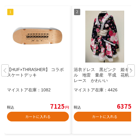
【HUF×THRASHER】 コラボ
浴衣ドレス 黒ピンク 姫ギャ
スケートデッキ
ル 地雷 量産 平成 花柄
レース かわいい
マイストア在庫：
1082
マイストア在庫：
4426
7125
6375
税込
円
税込
円
カートに入れる
カートに入れる