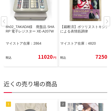
8h02_TAKADA様 廃盤品 SHA
【裁断済】ボツリヌストキシン
RP 電子レジスター XE-A207W
による表情筋調律
マイストア在庫：
2864
マイストア在庫：
4820
11020
7250
税込
円
税込
円
近くの売り場の商品