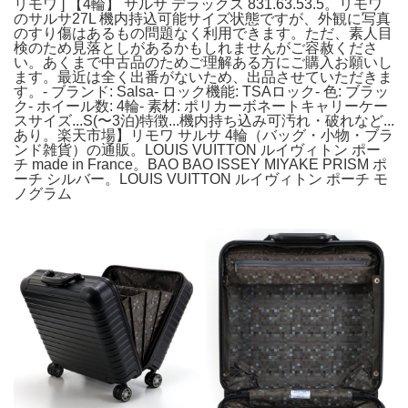
リモワ ] 【4輪】 サルサ デラックス 831.63.53.5。リモワ
のサルサ27L 機内持込可能サイズ状態ですが、外観に写真
のすり傷はあるもの問題なく利用できます。ただ、素人目
検のため見落としがあるかもしれませんがご容赦くださ
い。あくまで中古品のためご理解ある方にご購入お願いし
ます。最近は全く出番がないため、出品させていただきま
す。- ブランド: Salsa- ロック機能: TSAロック- 色: ブラッ
ク- ホイール数: 4輪- 素材: ポリカーボネートキャリーケー
スサイズ...S(〜3泊)特徴...機内持ち込み可汚れ・破れなど...
あり。楽天市場】リモワ サルサ 4輪（バッグ・小物・ブラ
ンド雑貨）の通販。LOUIS VUITTON ルイヴィトン ポー
チ made in France。BAO BAO ISSEY MIYAKE PRISM ポ
ーチ シルバー。LOUIS VUITTON ルイヴィトン ポーチ モ
ノグラム