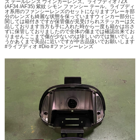
ズ テールレンズ ウインカーレンズ。ライブディオ / ZX
(AF34 /AF35) 紫紋 シモン ファンシー テール。ライブディ
オ系用のファンシーレンズのセットになりますブレーキ部
分のレンズも綺麗な状態を保っていますウィンカー部分に
関しては箱付きですが保管傷が見受けられステッカーは欠
品しております当方も手に入れた時から一度も箱かは出さ
ずに保管しておりましたので全体の傷までは確認出来てお
りませんここまで傷が少ないのは珍しいのでは無いでしょ
うかあくまで美品に近いですが中古品扱いでお願いします
#ライブディオ #Dio #ファンシーレンズ