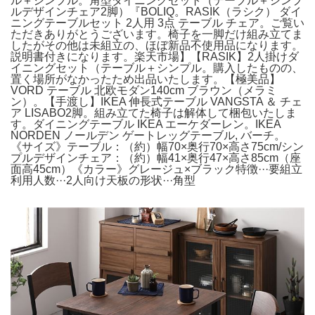
ル＋シンプル。角型ダイニングセット（テーブル＋シンプ
ルデザインチェア2脚）『BOLIQ。RASIK（ラシク） ダイ
ニングテーブルセット 2人用 3点 テーブル チェア。ご覧い
ただきありがとうございます。椅子を一脚だけ組み立てま
したがその他は未組立の、ほぼ新品不使用品になります。
説明書付きになります。楽天市場】【RASIK】2人掛けダ
イニングセット（テーブル＋シンプル。購入したものの、
置く場所がなかったため出品いたします。【極美品】
VORD テーブル 北欧モダン140cm ブラウン（メラミ
ン）。【手渡し】IKEA 伸長式テーブル VANGSTA ＆ チェ
ア LISABO2脚。組み立てた椅子は解体して梱包いたしま
す。ダイニングテーブル IKEA エーケダーレン。IKEA
NORDEN ノールデン ゲートレッグテーブル, バーチ。
《サイズ》テーブル：（約）幅70×奥行70×高さ75cm/シン
プルデザインチェア：（約）幅41×奥行47×高さ85cm（座
面高45cm）《カラー》グレージュ×ブラック特徴···要組立
利用人数···2人向け天板の形状···角型