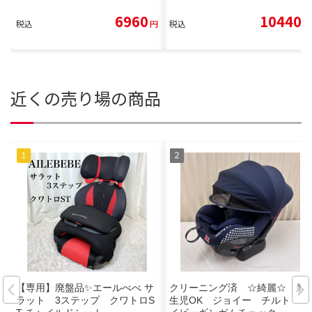
6960
10440
税込
円
税込
円
近くの売り場の商品
【専用】廃盤品✨エールべべ サ
クリーニング済 ☆綺麗☆ 新
ラット 3ステップ クワトロS
生児OK ジョイー チルト ネ