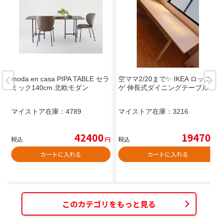
moda en casa PIPA TABLE セラ
空ママ2/20まで✨ IKEA ロッニン
ミック140cm 北欧モダン
ゲ 伸長式ダイニングテーブル
マイストア在庫：
4789
マイストア在庫：
3216
42400
19470
税込
円
税込
円
カートに入れる
カートに入れる
このカテゴリをもっと見る