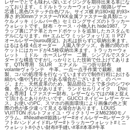
レザーでとても味わい深いエイジングを期待出来る革にな
っております。ミドルトラッカーウォレット/姫路レザー
芯通し黒色/ステッチ白色/フル。サイズ横 約180×縦 約93×
厚さ 約30mmファスナー/YKK金属ファスナー金具類/ニッ
ケルメッキ（シルバー色）セミロングサイズのトラッカー
ウォレットです。財布・ケース・小物入れ hide1987。フ
ラップ裏にアテ革とカードポケットを追加したカスタムモ
デルになります。m+ エムピウ ミッレフォッリエ Ⅱ P27
オールレザー(surou限定)。お札は折らずに収納出来ます。
はるはる様 4点オーダー 入園入学グッズ。各層の間のポ
ケットにはカードが4.5枚収納出来ます。トラッカーウォ
レット ミドル ホースレザー 二層。シンプルでスタン
ダードな構造ですがしっかりとした技術で仕上げてありま
す。QTN専用 SLUR エナメル 二つ折り財布
volanteヴォランテ 牛革。一点一点手作業で裁断、縫
製、コバの処理等を行なっていますので制作行程における
細かい傷や汚れなとがある場合がございます。の ペー
ジ。また、天然皮革のため、製品部位ごとで多少のシワや
傷、色ムラなどがあります。ランドセルリメイク 【Nrc
さん専用】 Lファスナー財布。レザーならではの味と捉え
て頂けるとありがたいです。GUCCI ネイビー レザー ケー
ス。お使いのPC、スマホの画面環境により画像の色と実
際の色が多少違って見える場合があります。LOUIS
VUITTON ポルトフォイユ・ヴィクトリーヌM62360モノ
グラム。#Nleather#姫路レザー#オイルレザー#レザークラ
フト#ハンドメイド#レザー#トラッカーウォレット#ミニ
ウォレット#小さい財布#手縫い#革#本革#牛革