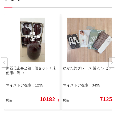
漆器信玄弁当箱 5個セット！未
ゆかた館グレース 浴衣 S セット
使用に近い
マイストア在庫：
1235
マイストア在庫：
3495
10182
7125
税込
円
税込
円