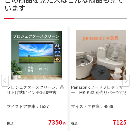
います
プロジェクタースクリーン、吊
Panasonicフードプロセッサ
り下げ式84インチ16:9中古
ー MK-K82 別売りパーツ付き
マイストア在庫：
1537
マイストア在庫：
4836
7350
7125
税込
円
税込
円