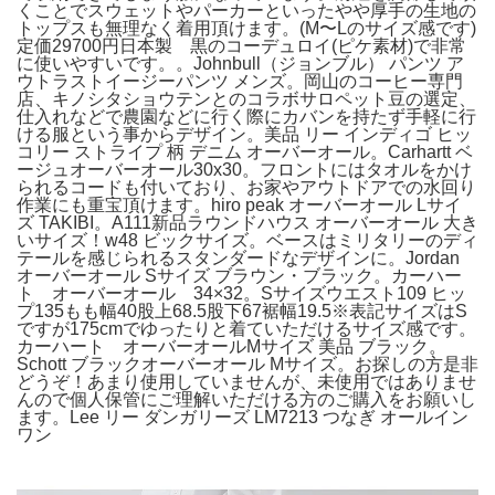
くことでスウェットやパーカーといったやや厚手の生地の
トップスも無理なく着用頂けます。(M〜Lのサイズ感です)
定価29700円日本製 黒のコーデュロイ(ピケ素材)で非常
に使いやすいです。。Johnbull（ジョンブル） パンツ ア
ウトラストイージーパンツ メンズ。岡山のコーヒー専門
店、キノシタショウテンとのコラボサロペット豆の選定、
仕入れなどで農園などに行く際にカバンを持たず手軽に行
ける服という事からデザイン。美品 リー インディゴ ヒッ
コリー ストライプ 柄 デニム オーバーオール。Carhartt ベ
ージュオーバーオール30x30。フロントにはタオルをかけ
られるコードも付いており、お家やアウトドアでの水回り
作業にも重宝頂けます。hiro peak オーバーオール Lサイ
ズ TAKIBI。A111新品ラウンドハウス オーバーオール 大き
いサイズ！w48 ビックサイズ。ベースはミリタリーのディ
テールを感じられるスタンダードなデザインに。Jordan
オーバーオール Sサイズ ブラウン・ブラック。カーハー
ト オーバーオール 34×32。Sサイズウエスト109 ヒッ
プ135もも幅40股上68.5股下67裾幅19.5※表記サイズはS
ですが175cmでゆったりと着ていただけるサイズ感です。
カーハート オーバーオールMサイズ 美品 ブラック。
Schott ブラックオーバーオール Mサイズ。お探しの方是非
どうぞ！あまり使用していませんが、未使用ではありませ
んので個人保管にご理解いただける方のご購入をお願いし
ます。Lee リー ダンガリーズ LM7213 つなぎ オールイン
ワン