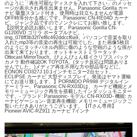
のように「再生可能なディスクを入れて下さい」のメッセ
ージが表示され再生出来ません。Panasonic Gorilla カー
ナビ 吸盤スタンド付き。使用時は目立ちませんが電源
OFF時等分かる感じです。Panasonic CN-RE04D カーナ
ビ。ジャンク品ですのでノンクレにてお願い致します。
【説明文必読お願いします。Panasonic Gorilla CN-
G1200VD ゴリラ ポータブルナビ。。
img_078ff3b32f7ef8c492ddccf6a9。パソコンで音楽を取り
入れたmp3等の音楽の再生は可能でした。また画像5枚目
のようにタッチパネル内部に傷のような空砲のような痕が
出来て来ております。オットキャストミラータッチ
Ottocast MirrorTouch。ぴょんぴょん様イクリプス バック
カメラ 動作確認OK TOYOTA。(タッチ反応は問題ありま
せんでした。)メディア再生不用な方や部品等などに。
EONON CO327J 10.1インチモニター2台セット。
ECLIPSE カーナビ 大型ディスプレイ。発送はヤマト運輸
にてお送り致します。】PORMIDO PR998 デジタルイン
ナーミラー。Panasonic CN-RX03Dは、カーナビ機能とメ
モリーミュージック再生を搭載したインダッシュモニター
です。- ブランド: Panasonic- モデル: CN-RX03D- 機能: カ
ーナビゲーション- 音楽再生機能: メモリーミュージックご
覧いただきありがとうございます。【ITさん専用】
Pioneer AVIC-RZ911 カーナビ 7インチ