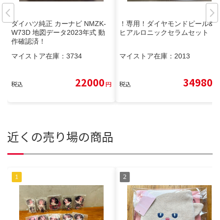
ダイハツ純正 カーナビ NMZK-
！専用！ダイヤモンドピール&
W73D 地図データ2023年式 動
ヒアルロニックセラムセット
作確認済！
マイストア在庫：
3734
マイストア在庫：
2013
22000
34980
税込
円
税込
円
近くの売り場の商品