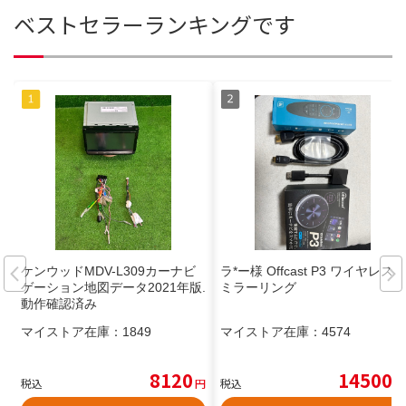
ベストセラーランキングです
ケンウッドMDV-L309カーナビ
ラ*ー様 Offcast P3 ワイヤレス
ゲーション地図データ2021年版.
ミラーリング
動作確認済み
マイストア在庫：
1849
マイストア在庫：
4574
8120
14500
税込
円
税込
円