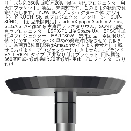
リーズ対応360度回転と20度傾斜可能なプロジェクター用
天井ブラケット。新品、未開封です。このままの状態で発
送いたします。 YOWHICK プロジェクター本体 (ホワイ
ト)。KIKUCHI Stylist プロジェクタースクリーン SUP-
80HD。【新品未開封品】aladdinX popIn Aladdin 2 Plus。
SEGA STAR granity 家庭用プラネタリウム。SONY 超短
焦点プロジェクター LSPX-P1 Life Space UX。EPSON 単
焦点プロジェクター EB-1780W ほぼ新品。今回限りの
値下げです。※なるべく早めの発送対応をさせて頂きま
す。※写真3枚目以降はAmazonサイトより参考として載
せております。プロジェクターは付きません。- ブランド:
VALERION- タイプ: 天井取り付けブラケット- 回転機能:
360度回転- 傾斜機能: 20度傾斜- 用途: プロジェクター取り
付け