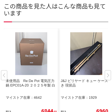
この商品を見た人はこんな商品も見て
います
未使用品 Re:De Pot 電気圧力
J&J ビリヤード キュー ケース付
鍋 EPC01A-20 ２０２５年製 白
き 現状品
マイストア在庫：
4642
マイストア在庫：
1929
6844
6960
税込
円
税込
円