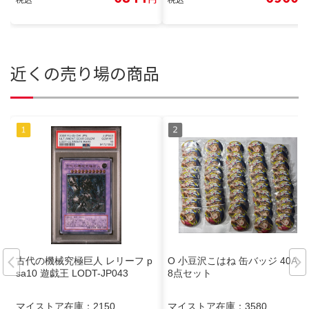
近くの売り場の商品
古代の機械究極巨人 レリーフ p
O 小豆沢こはね 缶バッジ 40A 4
sa10 遊戯王 LODT-JP043
8点セット
マイストア在庫：
2150
マイストア在庫：
3580