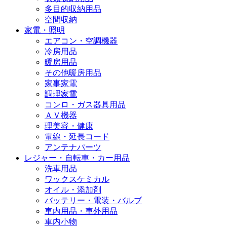
多目的収納用品
空間収納
家電・照明
エアコン・空調機器
冷房用品
暖房用品
その他暖房用品
家事家電
調理家電
コンロ・ガス器具用品
ＡＶ機器
理美容・健康
電線・延長コード
アンテナパーツ
レジャー・自転車・カー用品
洗車用品
ワックスケミカル
オイル・添加剤
バッテリー・電装・バルブ
車内用品・車外用品
車内小物