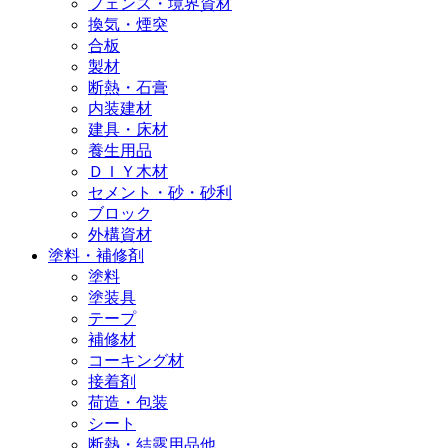
フェンス・境界資材
換気・煙突
合板
製材
断熱・石膏
内装建材
建具・床材
養生用品
ＤＩＹ木材
セメント・砂・砂利
ブロック
外構資材
塗料・補修剤
塗料
塗装具
テープ
補修材
コーキング材
接着剤
荷造・包装
シート
断熱・結露用品他