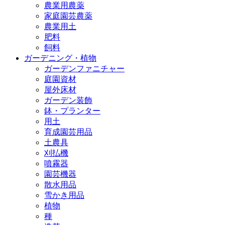
農業用農薬
家庭園芸農薬
農業用土
肥料
飼料
ガーデニング・植物
ガーデンファニチャー
庭園資材
屋外床材
ガーデン装飾
鉢・プランター
用土
育成園芸用品
土農具
刈払機
噴霧器
園芸機器
散水用品
雪かき用品
植物
種