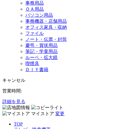
事務用品
ＯＡ用品
パソコン用品
事務機器・店舗用品
オフィス家具・収納
ファイル
ノート・伝票・封筒
慶弔・賞状用品
筆記・学童用品
ルーペ・拡大鏡
喫煙具
ＤＩＹ書籍
キャンセル
営業時間:
詳細を見る
マイストア
変更
TOP