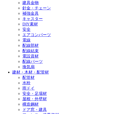
建具金物
針金・チェーン
補強金具
キャスター
DIY素材
安全
エアコンパーツ
電線
配線部材
配線結束
電設資材
配線パーツ
換気扇
建材・木材・配管材
配管材
水栓
雨ドイ
安全・足場材
屋根・外壁材
構造鋼材
ドア窓・建具