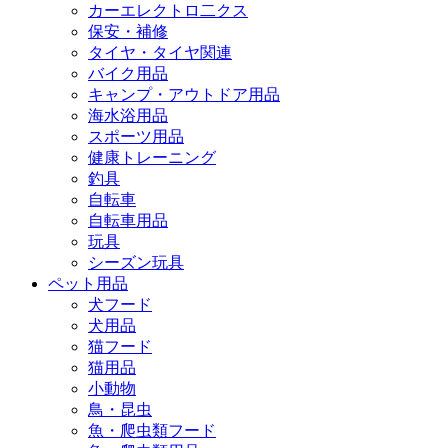
カーエレクトロ二クス
保安・補修
タイヤ・タイヤ関連
バイク用品
キャンプ・アウトドア用品
海水浴用品
スポーツ用品
健康トレーニング
釣具
自転車
自転車用品
玩具
シーズン玩具
ペット用品
犬フード
犬用品
猫フード
猫用品
小動物
鳥・昆虫
魚・爬虫類フード