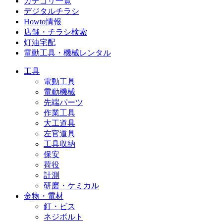
カテゴリ一覧
デジタルチラシ
Howto情報
店舗・チラシ検索
灯油宅配
電動工具・機械レンタル
工具
電動工具
電動機械
先端パーツ
作業工具
大工道具
左官道具
工具収納
保安
荷役
計測
研磨・ケミカル
金物・電材
釘・ビス
ネジボルト