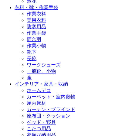
造花
衣料・靴・作業手袋
作業衣料
実用衣料
防寒用品
作業手袋
雨合羽
作業小物
靴下
長靴
ワークシューズ
一般靴、小物
傘
インテリア・家具・収納
ホームデコ
カーペット・室内敷物
屋内床材
カーテン・ブラインド
座布団・クッション
ベッド・寝具
こたつ用品
衣類収納用品