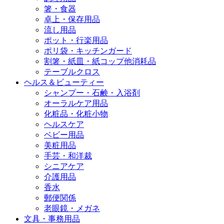
箸・食器
卓上・保存用品
流し用品
ポット・行楽用品
ポリ袋・キッチンガード
割箸・紙皿・紙コップ他消耗品
テーブルクロス
ヘルス＆ビューティー
シャンプー・石鹸・入浴剤
オーラルケア用品
化粧品・化粧小物
ヘルスケア
ベビー用品
美粧用品
手芸・和洋裁
シニアケア
介護用品
香水
郵便関係
老眼鏡・メガネ
文具・事務用品