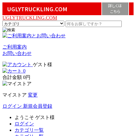
詳しくは
UGLYTRUCKLING.COM
こちら
UGLYTRUCKLING.COM
ご利用案内
お問い合わせ
ゲスト様
0
合計金額
0円
マイストア
変更
ログイン
新規会員登録
ようこそ
ゲスト様
ログイン
カテゴリ一覧