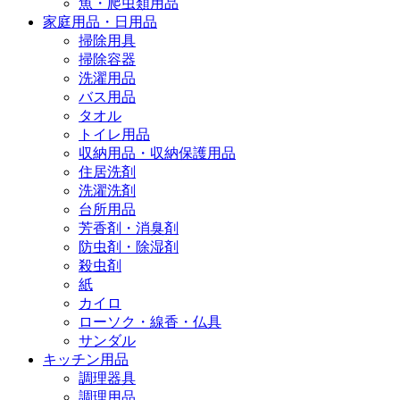
魚・爬虫類用品
家庭用品・日用品
掃除用具
掃除容器
洗濯用品
バス用品
タオル
トイレ用品
収納用品・収納保護用品
住居洗剤
洗濯洗剤
台所用品
芳香剤・消臭剤
防虫剤・除湿剤
殺虫剤
紙
カイロ
ローソク・線香・仏具
サンダル
キッチン用品
調理器具
調理用品