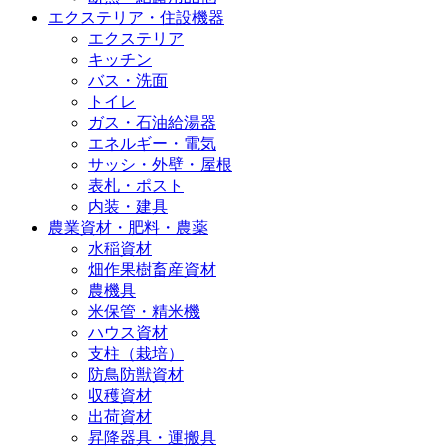
エクステリア・住設機器
エクステリア
キッチン
バス・洗面
トイレ
ガス・石油給湯器
エネルギー・電気
サッシ・外壁・屋根
表札・ポスト
内装・建具
農業資材・肥料・農薬
水稲資材
畑作果樹畜産資材
農機具
米保管・精米機
ハウス資材
支柱（栽培）
防鳥防獣資材
収穫資材
出荷資材
昇降器具・運搬具