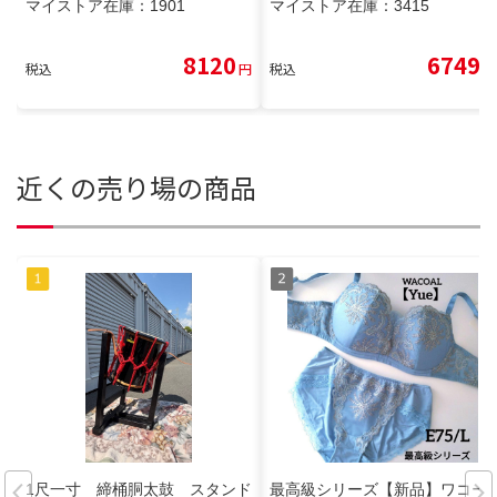
マイストア在庫：
1901
マイストア在庫：
3415
8120
6749
税込
円
税込
円
近くの売り場の商品
1尺一寸 締桶胴太鼓 スタンド
最高級シリーズ【新品】ワコー