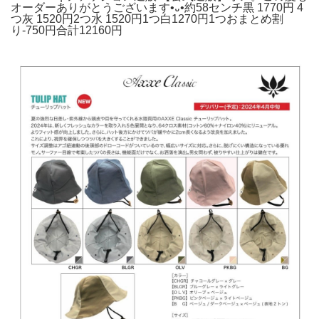
オーダーありがとうございます•᎑•約58センチ黒 1770円 4
つ灰 1520円2つ水 1520円1つ白1270円1つおまとめ割
り-750円合計12160円