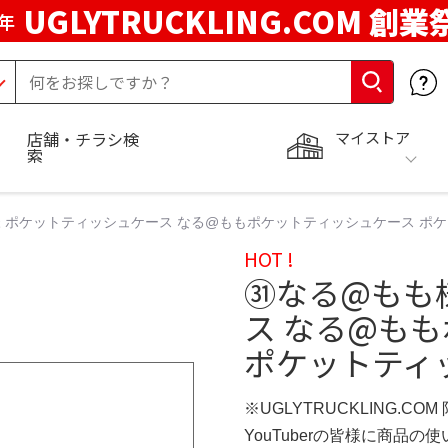
UGLYTRUCKLING.COM 創業
年
マイストア
店舗・チラシ検
索
 ポケットティッシュケース なる@ももポケットティッシュケース ポ
HOT !
㉛なる@もも
ス なる@も
ポケットティ
※UGLYTRUCKLING.CO
YouTuberの皆様に商品