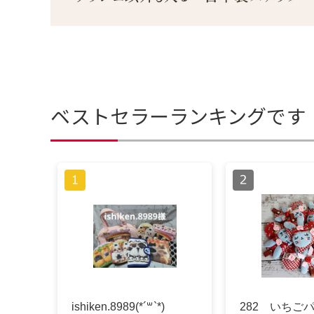
ベストセラーランキングです
ishiken.8989(*´꒳`*)
282 いちご