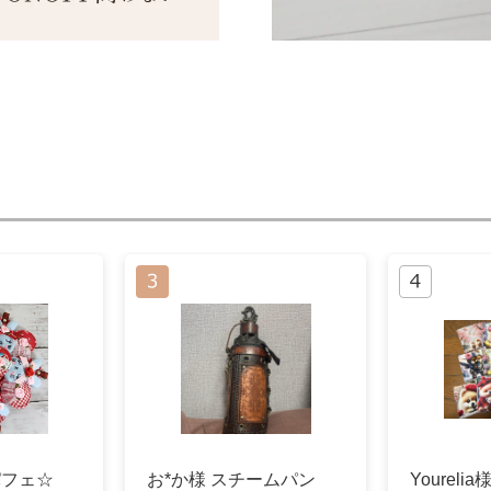
パフェ☆
お*か様 スチームパン
Yourel