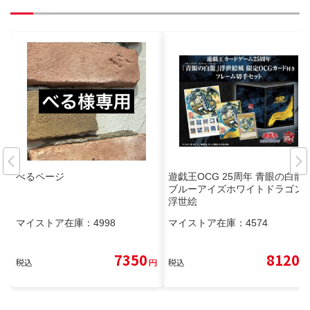
べるページ
遊戯王OCG 25周年 青眼の白龍
ブルーアイズホワイトドラゴン
浮世絵
マイストア在庫：
4998
マイストア在庫：
4574
7350
8120
税込
円
税込
円