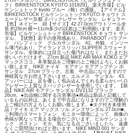
27cm - メルカリ。BIRKENSTOCK（ビルケンシュトッ
ク） BIRKENSTOCK KYOTO 1019291。楽天市場】ビル
ケンシュトック kyoto ブルー（靴）の通販。【アイテム】
BIRKENSTOCK ビルケンシュトックKYOTO キョウト ス
エードレザー京都 ヌバックレザー サンダル レギュラー
【色】ネイビー 紺【サイズ】42 27.0cmアウトソール全
長 約29cm 横〜11cm多少の誤差はご利用願います。楽天
市場】ビルケンシュトック BIRKENSTOCK キョウト サン
ダル。【状態】若干の使用感あり。PARABOOT パラブー
ツ パシフィック グルカサンダル 42。外観、インソー
ル薄汚れあり。アイランドスリッパ SLIPPER スウェード
サンダル。全体的には目立った傷汚れはなく、またまだお
使いいただけます。27cm 新品 NIKE AIR MAX KOKO エア
マックスココ。本革製品をご理解の上ご検討よろしくお願
い致します。NIKE ナイキ モアテン モアアップテン ポ
サンダル 27cm ブラック。古着、中古品になりますので
神経質な方お控え下さいませ。エルメス サンダル 43。
アッパーには、足を優しく包み込んでくれる柔らかいベロ
アレザーと上質なヌバックレザーを使用しています。【新
品】NIKE AIR モアテン サンダル DV2132 ブラック
26cm。●出品物に関する注意事項●商品は新品と記載して
いるもの以外は、あくまで中古品になりますのでご理解の
上ご検討の方よろしくお願い致します。■タグ付き未使用
品！ナイキ エア マックス ソル メンズサンダル 27.0cm■。
ご利用のスマートフォン、モニター環境によって、画像の
色味が異なって見える場合がございます。ビルケンシュト
ック ボストン モカ。気になる点ございましたら、遠慮
なくご質問頂ければと思います。NIKE MIND 001 サンダ