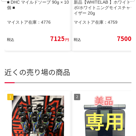
■ DHC マイルドソープ 90g × 10
新品【WHITELAB 】ホワイトラ
個 ■
ボ/ホワイトニングモイスチャラ
イザー 20g
マイストア在庫：
4776
マイストア在庫：
4759
7125
7500
税込
円
税込
円
近くの売り場の商品