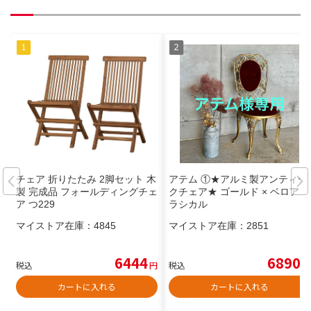
チェア 折りたたみ 2脚セット 木
アテム ①★アルミ製アンティー
製 完成品 フォールディングチェ
クチェア★ ゴールド × ベロアク
ア つ229
ラシカル
マイストア在庫：
4845
マイストア在庫：
2851
6444
6890
税込
円
税込
円
カートに入れる
カートに入れる