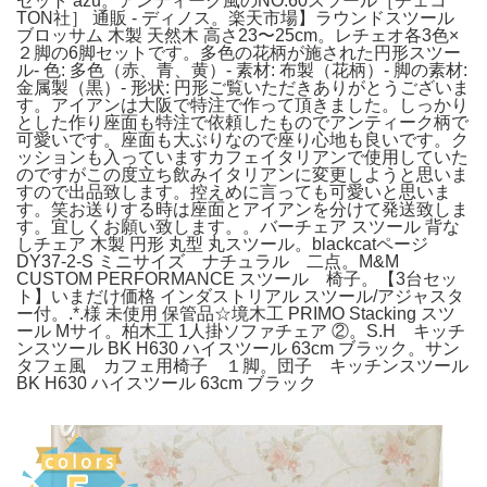
セット azu。アンティーク風のNO.60スツール［チェコ
TON社］ 通販 - ディノス。楽天市場】ラウンドスツール
ブロッサム 木製 天然木 高さ23〜25cm。レチェオ各3色×
２脚の6脚セットです。多色の花柄が施された円形スツー
ル- 色: 多色（赤、青、黄）- 素材: 布製（花柄）- 脚の素材:
金属製（黒）- 形状: 円形ご覧いただきありがとうございま
す。アイアンは大阪で特注で作って頂きました。しっかり
とした作り座面も特注で依頼したものでアンティーク柄で
可愛いです。座面も大ぶりなので座り心地も良いです。ク
ッションも入っていますカフェイタリアンで使用していた
のですがこの度立ち飲みイタリアンに変更しようと思いま
すので出品致します。控えめに言っても可愛いと思いま
す。笑お送りする時は座面とアイアンを分けて発送致しま
す。宜しくお願い致します。。バーチェア スツール 背な
しチェア 木製 円形 丸型 丸スツール。blackcatページ
DY37-2-S ミニサイズ ナチュラル 二点。M&M
CUSTOM PERFORMANCE スツール 椅子。【3台セッ
ト】いまだけ価格 インダストリアル スツール/アジャスタ
ー付。.*.様 未使用 保管品☆境木工 PRIMO Stacking スツ
ール Mサイ。柏木工 1人掛ソファチェア ②。S.H キッチ
ンスツール BK H630 ハイスツール 63cm ブラック。サン
タフェ風 カフェ用椅子 １脚。団子 キッチンスツール
BK H630 ハイスツール 63cm ブラック