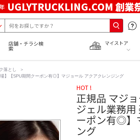
UGLYTRUCKLING.COM 創業
年
マイストア
店舗・チラシ検
索
ク落とし
市場】【SPU期間クーポン有◎】マジョール アクアクレンジング
HOT !
正規品 マジ
ジェル業務用 
ーポン有◎】
ング