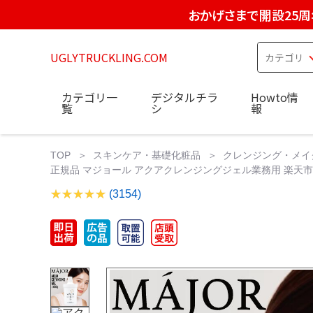
おかげさまで開設25周
UGLYTRUCKLING.COM
カテゴリ一
デジタルチラ
Howto情
覧
シ
報
TOP
スキンケア・基礎化粧品
クレンジング・メイ
正規品 マジョール アクアクレンジングジェル業務用 楽天
(3154)