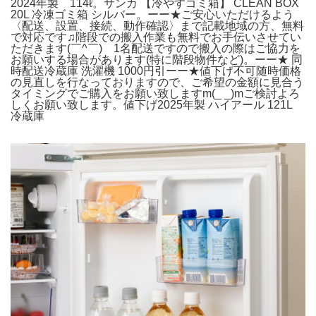
2024年製 114ℓ。サンカ 【冷やすゴミ箱】 CLEAN BOX
20L 冷凍ゴミ箱 シルバー。ーー★ご安心いただけるよう
〈配送、設置、接続、動作確認〉まで記載地域の方、無料
で対応です♫階段での搬入作業も無料でお手伝いさせてい
ただきます(￣^￣)ゞ1名配送ですので搬入の際はご協力を
お願いする場合があります(特に階段物件など)。ーー★ 同
時配送冷蔵庫 洗濯機 1000円引ーー★値下げ不可随時価格
の見直しを行なっておりますので、ご希望の金額に見合う
タイミングでご購入をお願い致しますm(_ _)mご検討よろ
しくお願い致します。値下げ2025年製 ハイアール 121L
冷蔵庫