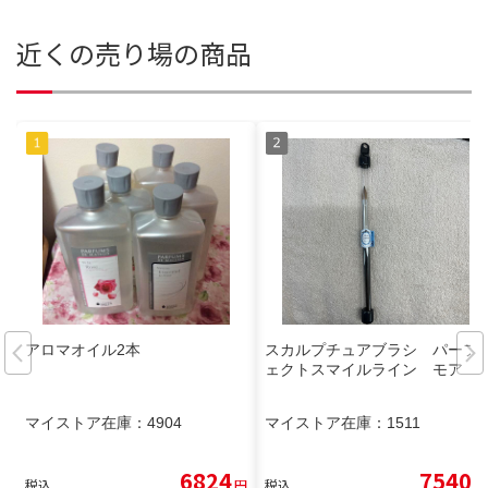
近くの売り場の商品
アロマオイル2本
スカルプチュアブラシ パーフ
ェクトスマイルライン モア
マイストア在庫：
4904
マイストア在庫：
1511
6824
7540
税込
円
税込
円