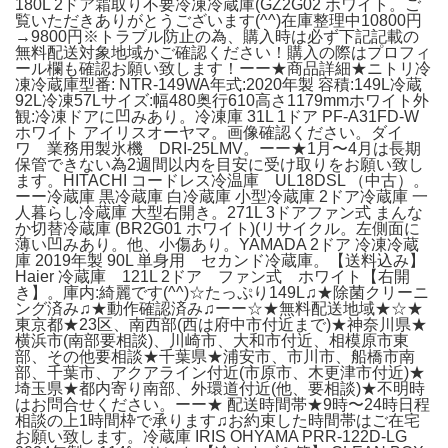
180L 2ドア霜取り不要冷凍冷蔵庫(GZ2G02 ホワイト。ご
覧いただきありがとうございます(^^)在庫整理中10800円
→9800円※トラブル防止の為、購入時は必ず下記記載の
無料配送対象地域かご確認ください！購入の際はプロフィ
ール欄も確認お願い致します！ーー★商品詳細★ニトリ冷
凍冷蔵庫型番: NTR-149WA年式:2020年製 容積:149L冷蔵
92L冷凍57Lサイズ:幅480奥行610高さ1179mmホワイト外
観:冷凍ドアに凹みあり。冷凍庫 31L 1ドア PF-A31FD-W
ホワイト アイリスオーヤマ。画像確認ください。ダイ
ワ 業務用製氷機 DRI-25LMV。ーー★1月〜4月は長期
保管できない為2週間以内を目安に受け取りをお願い致し
ます。HITACHI コードレス冷温庫 UL18DSL （中古）。
ーー冷蔵庫 黒冷蔵庫 白冷蔵庫 小型冷蔵庫 2ドア冷蔵庫 一
人暮らし冷蔵庫 大型右開き。271L 3ドアファン式 まんな
か切替冷蔵庫 (BR2G01 ホワイト)(リサイクル。左側面に
薄い凹みあり。他、小傷あり。YAMADA 2ドア 冷凍冷蔵
庫 2019年製 90L 単身用 セカンド冷蔵庫。【送料込み】
Haier 冷蔵庫 121L 2ドア ファン式 ホワイト【右開
き】。庫内:綺麗です(^^)☆たっぷり149L♫★除菌クリーニ
ング済み♫★動作確認済み♫ーー☆★無料配送地域★☆★
東京都★23区、南西部(西は府中市付近まで)★神奈川県★
横浜市(南部要相談)、川崎市、大和市付近、相模原市東
部、その他要相談★千葉県★浦安市、市川市、船橋市南
部、千葉市、アクアライン付近(市原市、木更津市付近)★
埼玉県★都内寄り南部、外環道付近(他、要相談)★不明時
はお問合せください。ーー★ 配送時間帯★9時〜24時日程
相談の上1時間枠で承ります♫お約束した時間帯はご在宅
お願い致します。冷蔵庫 IRIS OHYAMA PRR-122D-LG