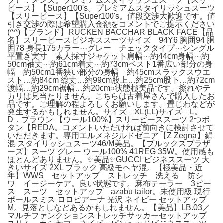
プ）：メンズ。プレミアムスタイリッシュスーツ【スリー
ピース】【Super100's。プレミアムスタイリッシュスーツ
【スリーピース】【Super100's。値段交渉大歓迎です。値
引き交渉の際は希望購入金額をコメントでご提示ください
(^^)【ブランド】RUCKEN BACCHAR BLACK FACE【品
名】スリーピースビジネススーツサイズ 94Y6 胸囲94 胴
囲78 身長175カラー···グレー チェックタイプ···シングル
平置き実寸 素人採寸ジャケット肩幅···約44cm身幅···約
50cm袖丈···約61cm着丈···約73cmベスト1番広い部分の身
幅 約50cm1番狭い部分の身幅 約45cmスラックスウエ
スト…約84cm 総丈…約99cm股上…約25cm股下…約72cm
渡幅…約29cm裾幅…約20cm○状態極美品です。擦れやテ
カリは見当たりません。こちらは古着屋さんで購入したお
品です。ご理解の程よろしくお願いします。畳じわなどが
発生するかもしれません。サイズ···XL(LL)サイズ···L。
D．ブラウン 【ウール100%】スリーピーススーツ 2つボ
タン【REDA。コメントいただければ前向きに検討させて
いただきます。専用エルメネジルドゼニア【Z Zegna】絹
混 スタイリッシュスーツ46/M美品。【ブルックスブラザ
ーズ】スーツ グレー ウール100% 41REG 35W。使用感も
ほとんどありません。✨美品✨GUCCI ビジネススーツ 大
きいサイズ 2XL ブラック 高級モヘヤ混。【極美品・近
年】WWS セットアップ ストレッチ 洗える 防シ
ワ イージーケア。良い状態です。麻布テーラー 3ピー
ス スーツ セットアップ azabu tailor。未使用級 現行
ポールスミス ロロピアーナ 光沢 ネイビー セットアップ
M。見落としなどあるかもしれません。【美品】LB.03／
マルチファンクションストレッチサッカーセットアップ