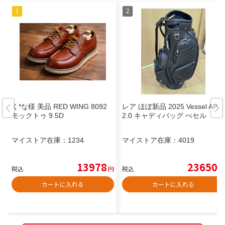
く*な様 美品 RED WING 8092
レア ほぼ新品 2025 Vessel APX
モックトゥ 9.5D
2.0 キャディバッグ べセル
マイストア在庫：
1234
マイストア在庫：
4019
13978
23650
税込
円
税込
円
カートに入れる
カートに入れる