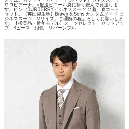
スリム。カシヤマ ネイビーピンヘッドビジネススーツ
ロロピアーナ。○配送ビニール袋に折り畳んで発送しま
す。ピンフBURBERRYビジネススーツ ２着、春コート
セット。【英国製生地】Brawn & Sons カスタムメイド ビ
ジネススーツ Mサイズ。ご理解の程よろしくお願いしま
す。【極美品・近年モデル】スーツセレクト セットアッ
プ 3ピース 紺色 リバーシブル