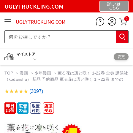
詳しくは
UGLYTRUCKLING.COM
こちら
0
UGLYTRUCKLING.COM
マイストア
変更
TOP
漫画
少年漫画
薫る花は凛と咲く 1-22巻 全巻 講談社
（kodansha） 新品 予約商品 薫る花は凛と咲く 1〜22巻 までの
(3097)