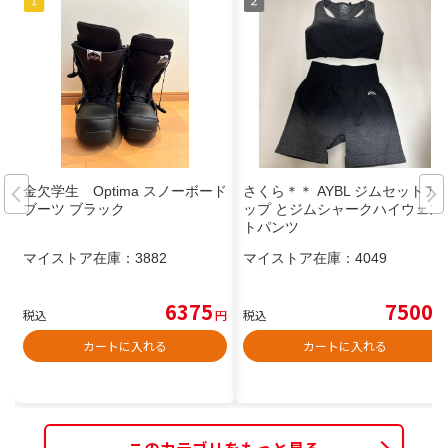
金欠学生 Optima スノーボード
さくら＊＊ AYBL ジムセットア
ブーツ ブラック
ップ とジムシャークハイウェス
トパンツ
マイストア在庫：
3882
マイストア在庫：
4049
6375
7500
税込
円
税込
円
カートに入れる
カートに入れる