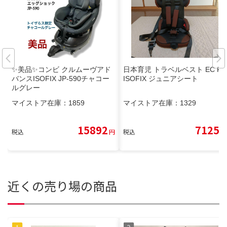
✨美品✨コンビ クルムーヴアド
日本育児 トラベルベスト EC Fix
バンスISOFIX JP-590チャコー
ISOFIX ジュニアシート
ルグレー
マイストア在庫：
1859
マイストア在庫：
1329
15892
7125
税込
円
税込
円
近くの売り場の商品