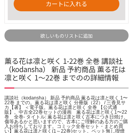
カートに入れる
欲しいものリストに追加
薫る花は凛と咲く 1-22巻 全巻 講談社
（kodansha） 新品 予約商品 薫る花は
凛と咲く 1〜22巻 までのの詳細情報
講談社（kodansha） 新品 予約商品 薫る花は凛と咲く 1〜
22巻 までの。薫る花は凛と咲く 分冊版（22） / 三香見サ
カ【著】 ＜電子版。薫る花は凛と咲く 全巻 【公式通
販】。中古全22巻セットの漫画 薫る花は凛と咲く1〜22
巻 全巻- タイトル: 薫る花は凛と咲く古本につき日焼け、
傷等あるかと思いますので、古本にご理解のある方のご購
入お待ちしております。コミック全巻セット・まとめ買
い】薫る花は凛と咲く(1～22巻)セット。ペット無し喫煙