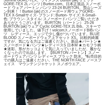
Summit GORE-TEX。ウィメンズ Burton [ak] サミット
GORE-TEX 2L パンツ | Burton.com。日本正規品 スノーボ
ード ウェア バートン パンツ 23-24 BURTON。雪山シーズ
ン到来！！Burton [ak] のスノーボード用ウェアGORE-
TEX X-Smallサイズ- ブランド: Burton- サイズ: X-Small-
色: ブラウン- スタイル: スノーボードパンツご覧いただき
ありがとうございます。BURTON（バートン） 25-26
BURTON [ak] ウェア Cyclic GORE-TEX 2L Bib。スキーで
使用していました。値下げ！volcomスノーボードBIBパン
ツ レディース。エッジで少し傷がついています。BLUE
BLOOD スノーボードウェア上下セット XS。比較的綺麗
ですが、気になる方はご遠慮ください。新品★バートン★
スノーボード★パンツ★レディースS 日本M ★カモフラ柄
★迷彩。形がカッコよくて気に入っていましたが、履かな
くなったので出品します。【BURTON バートン】スノー
ボードウェアパンツ レディース ブラック 防水。*転売目的
での購入はご遠慮ください。THE NORTH FACE ノースフ
ェイス マウンテンジャケット スノボウエア。