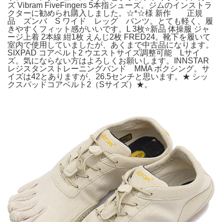
ズ Vibram FiveFingers 5本指シューズ。ジムのインストラ
クターに勧められ購入しました。☆*☆様 新作 正規
品 ズンバ S ワイド レッグ パンツ。とても軽く、履
きやすくフィット感がいいです。L 3枚⭐️新品 体操服 ジャ
ージ上着 2本線 紺1枚 えんじ2枚 FRED24。靴下を履いて
室内で使用していましたが、あくまで中古品になります。
SIXPAD コアベルト2 ウエストサイズ調整可能 Lサイ
ズ。気にならない方はよろしくお願いします。INNSTAR
レジスタンストレーニングバンド MMA ボクシング。サ
イズは42とありますが、26.5センチと思います。★ シッ
クスパッドコアベルト2（Sサイズ）★。