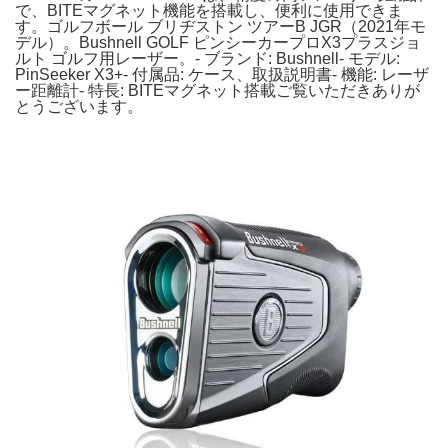
で、BITEマグネット機能を搭載し、便利に使用できま
す。ゴルフボール ブリヂストン ツアーB JGR（2021年モ
デル）。Bushnell GOLF ピンシーカープロX3プラスジョ
ルト ゴルフ用レーザー。- ブランド: Bushnell- モデル:
PinSeeker X3+- 付属品: ケース、取扱説明書- 機能: レーザ
ー距離計- 特長: BITEマグネット搭載ご覧いただきありが
とうございます。