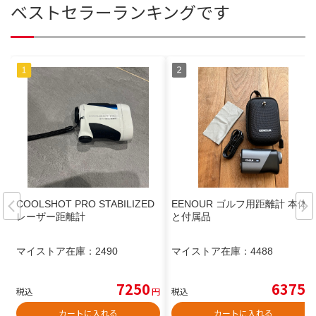
ベストセラーランキングです
COOLSHOT PRO STABILIZED
EENOUR ゴルフ用距離計 本体
レーザー距離計
と付属品
マイストア在庫：
2490
マイストア在庫：
4488
7250
6375
税込
円
税込
円
カートに入れる
カートに入れる