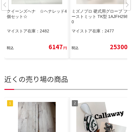
クイーンズヘナ ☆ヘナレッド4
ミズノプロ 硬式用グローブ ファ
個セット☆
ーストミット TK型 1AJFH2980
0
マイストア在庫：
2482
マイストア在庫：
2477
6147
25300
税込
円
税込
円
近くの売り場の商品