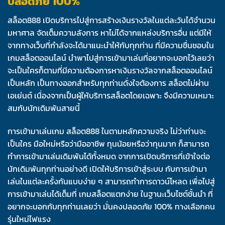
ปลอดภัย 100%
สล็อต888
เปิดบริการไปสู่การสร้างเงินรางวัลในแต่ละวันได้จำนวน
มหาศาล จัดเต็มความลังการ หาไม่ได้จากแหล่งบริการอื่น แต่มีให้
จากทางเว็บที่กำลังจะได้มาแนะนำให้กับทุกท่าน ที่มีความชื่นชอบใน
เกมสล็อตออนไลน์ นำพาไปสู่การเข้ามาเล่นที่อยากจะบอกไว้เลยว่า
จะเป็นใครก็ตามที่มีความต้องการหาเงินรางวัลจากสล็อตออนไลน์
เป็นหลัก เป็นทางออกสำหรับทุกท่านดั่งใจต้องการ
สล็อตไม่ผ่าน
เอเย่นต์
เนื่องจากเป็นผู้ให้บริการสล็อตโดยเฉพาะ จึงมีความเหมาะ
สมกับนักเดิมพันสายนี้
การเข้ามาเล่นเกม
สล็อต888
ในตามหลักความจริง ไม่ว่าท่านจะ
เป็นใคร มือใหม่หรือว่ามืออาชีพ ทุนน้อยหรือว่าทุนมาก ก็สามารถ
ทำการเข้ามาเล่นเดิมพันได้ทั้งหมด จากการเปิดบริการที่เข้าใจต่อ
นักเดิมพันทุกท่านอย่างดี เปิดให้บริการเข้าสู่ระบบ กับการเข้ามา
เล่นในแต่ละครั้งกันแบบง่าย ๆ สามารถทำการดาวน์โหลด เพื่อไปสู่
การเข้ามาเล่นได้เต็มที่
เกมสล็อตแตกง่าย
ในฐานะเว็บไซต์ชั้นนำ ที่
อยากจะบอกกับทุกท่านเลยว่า มั่นคงปลอดภัย 100% ทางเลือกคน
รุ่นใหม่ไฟแรง