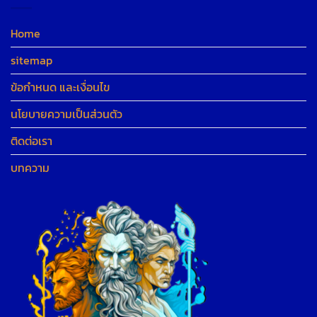
Home
sitemap
ข้อกำหนด และเงื่อนไข
นโยบายความเป็นส่วนตัว
ติดต่อเรา
บทความ