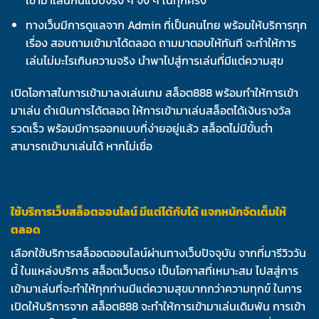
เข้ามาเล่นกันแบบจริง ๆ จัง ๆ ในทุกครั้ง
ทางเว็บมีการดูแลจาก Admin ที่เป็นคนไทย พร้อมให้บริการทุก
เรื่อง สอบถามเข้ามาได้ตลอด ถามมาตอบให้ทันที จะทำให้การ
เล่นไม่มะไรเกินความจริง นำพาไปสู่การเล่นที่มีแต่ความสุข
เปิดโอกาสในการเข้ามาลงเล่นเกม
สล็อต888
พร้อมทำให้การเข้า
มาเล่น ดำเนินการได้ตลอด ให้การเข้ามาเล่นสล็อตได้เงินรางวัล
รวดเร็ว พร้อมมีการออกแบบที่ง่ายอยู่แล้ว
สล็อตไม่มีขั้นต่ำ
สามารถเข้ามาเล่นได้ หากไม่เชื่อ
ใช้บริการเว็บสล็อตออนไลน์ มีแต่ได้กับได้ แจกหนักจัดเต็มให้
ตลอด
เลือกใช้บริการสล็ออตออนไลน์ผ่านทางเว็บปัจจุบัน จากที่มารีวิววัน
นี้ ในแหล่งบริการ สล็อตเว็บตรง เป็นโอกาสที่เหมาะสม ไปสสู่การ
เข้ามาเล่นที่จะทำให้ทุกท่านมีแต่ความสุขมากกว่าความทุกข์ ในการ
เปิดให้บริการจาก
สล็อต888
จะทำให้การเข้ามาเล่นเดิมพัน การเข้า