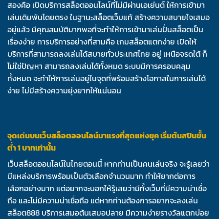
สองคือ เปิดบริการสล็อตออนไลน์ที่ไม่มีผ่านเอเย่นต์ ให้การเข้ามา
เล่นเดิมพันโดยตรง ในฐานะสล็อตเว็บแท้ สร้างความสบายใจเสมอ
อยู่แล้ว มีคุณสมบัติมากพอที่จะทำให้การเข้ามาเล่นปั่นสล็อตเป็น
เรื่องง่าย การบริการอย่างที่สามคือ
เกมสล็อตแตกง่าย
เปิดให้
บริการที่สามารถลงเล่นได้สบายทั่วประเทศไทย อยู่ เหนือจรดใต้ ก็
ไม่ใช่ปัญหา สามารถลงเล่นได้ทั้งหมด ระบบมีการครอบคลุม
ทั้งหมด จะทำให้การเล่นอยู่ในจุดที่พร้อมสร้างโอกาสในการเล่นได้
ง่าย ไม่มีสร้างความยุ่งยากให้แน่นอน
จุดเด่นบนเว็บสล็อตออนไลน์มาแรงที่สุดแห่งยุค เริ่มต้นสปินขั้น
ต่ำ 1 บาทเท่านั้น
เว็บสล็อตออนไลน์ในไทยตอนนี้ หากท่านเป็นคนเล่นจริง จะรู้เลยว่า
มีแหล่งบริการพร้อมเป็นตัวเลือกจำนวนมาก ทำให้ยากต่อการ
เลือกอย่างมาก แต่อยากจะบอกให้รู้เลยว่ามีทั้งเว็บที่มีความน่าเชื่อ
ถือ และไม่มีความน่าเชื่อถือ แต่หากท่านต้องการอยากจะลงเล่น
สล็อต888
บริการเสมอต้นเสมอปลาย มีความง่ายรางวัลแตกบ่อย