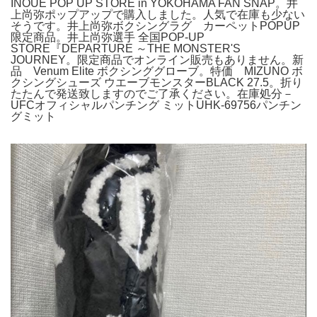
INOUE POP UP STORE in YOKOHAMA FAN SNAP。井
上尚弥ポップアップで購入しました。人気で在庫も少ない
そうです。井上尚弥ボクシングラグ カーペットPOPUP
限定商品。井上尚弥選手 全国POP-UP
STORE『DEPARTURE ～THE MONSTER'S
JOURNEY。限定商品でオンライン販売もありません。新
品 Venum Elite ボクシンググローブ。特価 MIZUNO ボ
クシングシューズ ウエーブモンスターBLACK 27.5。折り
たたんで発送致しますのでご了承ください。在庫処分－
UFCオフィシャルパンチング ミットUHK-69756パンチン
グミット