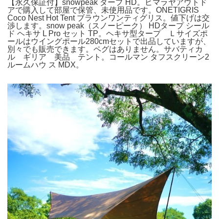
【永久保証付】snowpeak タープ HD。ヒマラヤアウトド
アで購入して部屋で保管、未使用品です。ONETIGRIS
Coco Nest Hot Tent ブラウンワンティグリス。値下げは交
渉します。snow peak（スノーピーク） HDタープ シール
ド ヘキサ L Pro セット TP。ヘキサ型タープ Ｌサイズポ
ールはウイングポール280cmセットで出品していますが、
別々でも販売できます。ペグはありません。サバティカ
ル ギリア 美品 テント。コールマン タフスクリーン2
ルームハウ ス MDX。