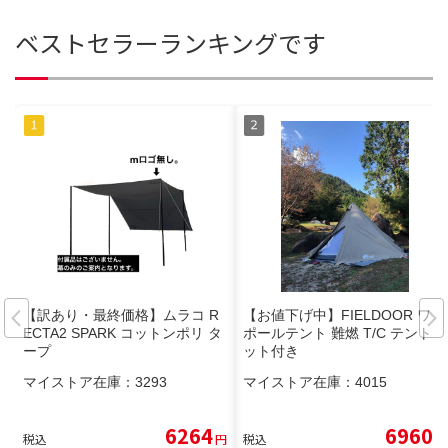
ベストセラーランキングです
【訳あり・最終価格】ムラコ R
【お値下げ中】FIELDOOR ワン
ECTA2 SPARK コットンポリ タ
ポールテント 難燃 T/C テントハ
ープ
ット付き
マイストア在庫：
3293
マイストア在庫：
4015
6264
6960
税込
円
税込
円