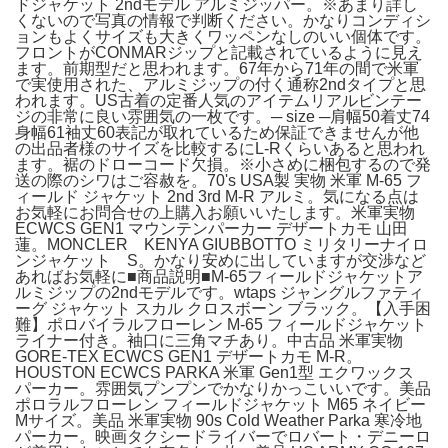
ドジャケット 2ndモデル アルミジッパー。※あまり詳し
くないので写真の情報で判断ください。かなりコンディシ
ョンもよくサイズも大きくワッペンなしのいい個体です。
フロントがCONMARジップと記載されているように見え
ます。前期型だと思われます。67年から71年の間で米軍
で実使用された、アルミジップの付く通称2ndタイプと思
われます。US古着の定番人気のアイテムリアルビンテー
ジの非常に良い雰囲気の一枚です。─ size ─肩幅50着丈74
身幅61袖丈60表記が取れているため保証できませんが他
の出品者様のサイズを比較するにL-Rくらいあると思われ
ます。裾のドローコード欠損。※小さめに梱包するので発
送の際のシワはご容赦を。70's USA製 実物 米軍 M-65 フ
ィールド ジャケット 2nd 3rd M-R アルミ。気になる点は
お気軽にお問合せの上購入お願いいたします。米軍実物
ECWCS GEN1 マウンテンパーカー デザートカモ 山田
蓮。MONCLER KENYA GIUBBOTTO ミリタリーナイロ
ンジャケット S。かなり安めに出していますが交渉など
あればお気軽に■商品説明■M-65フィールドジャケットア
ルミジップの2ndモデルです。wtaps ジャングルファティ
ーグ ジャケット スカル クロスボーン ブラック。【入手困
難】ポロバイラルフローレン M-65 フィールドジャケット
ライナー付き。袖口に三角マチあり。中古品 米軍実物
GORE-TEX ECWCS GEN1 デザートカモ M-R。
HOUSTON ECWCS PARKA 米軍 Gen1型 エクワックス
パーカー。雰囲気プンプンでかなりかっこいいです。美品
ポロラルフローレン フィールドジャケット M65 ネイビー
Mサイズ。美品 米軍実物 90s Cold Weather Parka 寒冷地
パーカー。映画タクシードライバーでロバート・デニーロ