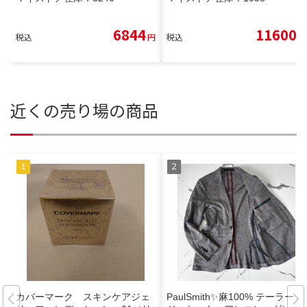
6844
11600
税込
円
税込
円
近くの売り場の商品
カバーマーク スキンケアジェ
PaulSmith✨麻100% テーラード