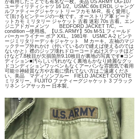
が着用したことでも有名な一枚。美品 US ARMY OG-107
ユーティリティシャツ 16 1/2。USMC 60s ERDL ジャング
ルファティーグジャケット リーフカモ M-R。長く愛用し
て頂けるビンテージの一枚です。オーストリア軍 ピード
ットカモ ミリタリー ジャケット 古着 迷彩 70s 古着。エン
ジニアドガーメンツ BEDFORD JACKET T/C。─
condition ─使用感。【U.S. ARMY】50s M-51 フィールド
パーカーライナー ボア XXL。1981年 USMC A-2 ビンテ
ージミリタリーデッキジャケット M カーキ。左袖のマジ
ックテープ外れかけ（付いているので縫えば使えるのでは
ないかと）襟のジップ壊れドローコードぬけステッチほど
けなど7.8枚目が欠損箇所9.10枚目が裏地の写真です■コン
ディション■汚らしい汚れがなく裏地もかなり綺麗なグッ
ドコンディションワッペンもなくアーバンな雰囲気で着用
可能※神経質な方や古着に慣れてない方はご遠慮くださ
い。美品 マディソンブルー FIELD JACKET COYOTE
ミリタリー。FUJITO ファティーグジャケット 3 ブラック
リネン シアサッカー 日本製。