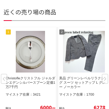
近くの売り場の商品
Christofleクリストフル ジャルダ
美品 グリーンレベルリラクシン
ンエデンシルバースプーン定価1
グ スーツ セットアップ L グレ
万7千円
ー ノーカラー
マイストア在庫：
3421
マイストア在庫：
1700
6000
6278
税込
円
税込
円