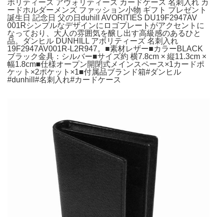
ボリティーズ アヴォリティーズ カードケース 名刺入れ カ
ードホルダーメンズ ファッション小物 ギフト プレゼント
誕生日 記念日 父の日duhill AVORITIES DU19F2947AV
001Rシンプルなデザインにロゴプレートがアクセントに
なっており、大人の雰囲気を醸し出す高級感のあるひと
品。ダンヒル DUNHILL アボリティーズ 名刺入れ
19F2947AV001R-L2R947。■素材レザー■カラーBLACK
ブラック金具：シルバー■サイズ約 横7.8cm × 縦11.3cm ×
幅1.8cm■仕様オープン開閉式メインスペース×1カードポ
ケット×2ポケット×1■付属品ブランド箱#ダンヒル
#dunhill#名刺入れ#カードケース