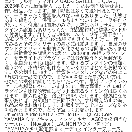
ニバーサルオーディオ) ／ UAD-2 SATELLITE QUAD。
2023年６月に新品購入しました。この度制作環境変更に
伴い出品いたします。使用頻度は多くて週2日ほどです
が、一月まったく電源を入れない事もありました。状態は
あまり傷もなく、保護シールもまだついており、良好だと
思います。付属品は電源のみで、元箱はありません。プラ
グインの譲渡もありませんが、製品登録時に標準バンドル
が付属します。詳しくはUadホームページ等ご覧下さい。
UADプラグインはプロの現場でも良く見るだけに、使っ
てみるとそのクオリティの高さには驚きますし、自身のサ
ウンドクオリティを劇的に変化させるのは間違いありませ
ん。最近音楽仲間達との話で、Uadのnative版プラグイン
と、サテライトのプラグインでは音が違うとの見解が多
く、私自身もそれは感じます。使えるプラグインの種類も
違うので、本格的な制作をしている方にはとてもお勧めで
す。冬の制作に向けて、音質やマスタリングなどの向上に
即戦力な一品ですので、まだuadを使った事のない方は、
ぜひこの機会に試してもらいたいです。最近プラグインの
セールも頻繁にやっていますので、昔は高価だったuadプ
ラグインも比較的安価にゲット出来るタイミングは良くあ
ります。購入確定後、譲渡申請をいたします。他気になる
事があれば、お気軽にご質問下さい。すり替え防止の為、
返品返金はお断りします。お取引完了までスムーズな対応
を心がけますので、どうぞ宜しくお願いします。
Universal Audio UAD-2 Satellite USB - QUAD Core。
YAMAHA ウェブキャスティングミキサーAG03mk2 適当な
ケース付。【Novation】LAUNCHPAD X。値下げ）
YAMAHA AG06 配信 録音 オーディオインターフェース。