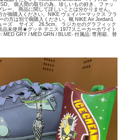
シコ66SD。 個人間の取引の為、珍しいもの好き、ファッ
ス90 グレー。 商品に関して詳しいことは分かりません。
る方が御購入ください。NIKE ヴェイパーマックス フラ
別で御購入ください。靴 NIKE Air Jordan1
ト シューズ サイズ 26.5cm。 ラジカセのグラフィック
未使用★グッチ テニス 1977スニーカーホワイト
 MED GRY / MED GRN / BLUE- 付属品: 専用箱、替
。