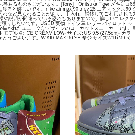
ものもございます。[Tony] Onitsuka Tiger メキ
しいです。nike air max 90 grey 28 エアマック
のため劣化や汚れなど見られることがあり、手入れ、補修してご利用され
仕様や説明が間違っている恐れもありますので、詳しいコレクターの方は
に入った方にお譲りしたいです。USED 実物 ドイツ軍 レザー パイロッ
描かれたユニークなデザインのローカットスニーカーです。新品
: ICE CREAM LOW- サイズ: US 9.5 (27.5cm)- カラー:
ます。W AIR MAX 90 SE 希少 サイズW11(M9.5)