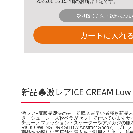
2026.08.16 1:37頃のお届け予定です。
受け取り方法・送料につ
カートに入れ
新品♣︎激レアICE CREAM 
激レア♠︎廃版品即決のみ 即購入※早い者勝ち新品未使用 保
き シューレース靴ベラがセットで付いていますサイズ US 
チカーノファッション・スケーターやアメカジの服を多く所有
RICK OWENS DRKSHDW Abstract Sneak
商品をお探しは実店舗で購入をご利用ください。New Bala