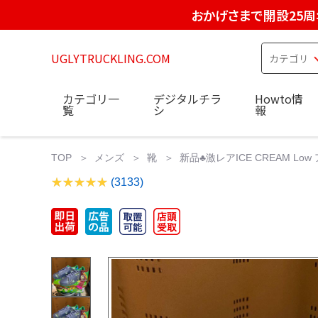
おかげさまで開設25周
UGLYTRUCKLING.COM
カテゴリ一
デジタルチラ
Howto情
覧
シ
報
TOP
メンズ
靴
新品♣︎激レアICE CREAM Lo
(3133)