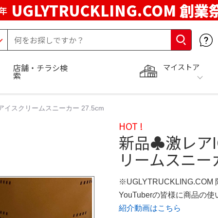
UGLYTRUCKLING.COM 創業
年
マイストア
店舗・チラシ検
索
w アイスクリームスニーカー 27.5cm
HOT !
新品♣︎激レアIC
リームスニーカー
※UGLYTRUCKLING.CO
YouTuberの皆様に商品
紹介動画はこちら