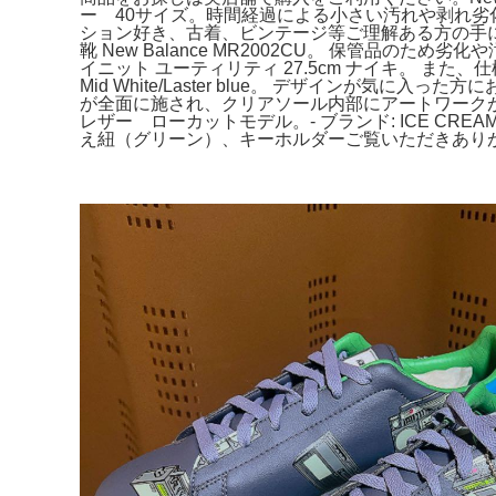
ー 40サイズ。時間経過による小さい汚れや剥れ劣化等ある
ション好き、古着、ビンテージ等ご理解ある方の手に渡ると嬉
靴 New Balance MR2002CU。 保管品
イニット ユーティリティ 27.5cm ナイキ。 また、
Mid White/Laster blue。 デザインが気
が全面に施され、クリアソール内部にアートワークが
レザー ローカットモデル。- ブランド: ICE CREAM- モデル名
え紐（グリーン）、キーホルダーご覧いただきありがとうござい