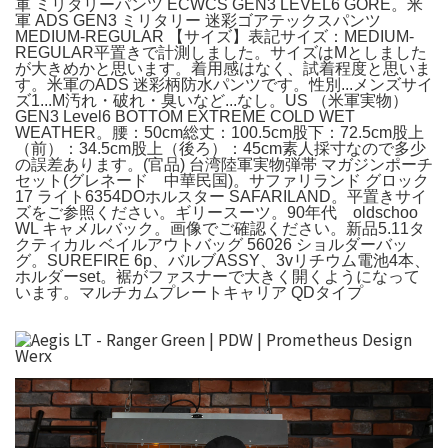
軍 ミリタリーパンツ ECWCS GEN3 LEVEL6 GORE。米
軍 ADS GEN3 ミリタリー 迷彩ゴアテックスパンツ
MEDIUM-REGULAR 【サイズ】表記サイズ：MEDIUM-
REGULAR平置きで計測しました。サイズはMとしました
が大きめかと思います。着用感はなく、試着程度と思いま
す。米軍のADS 迷彩柄防水パンツです。性別...メンズサイ
ズ1...M汚れ・破れ・臭いなど...なし。US （米軍実物）
GEN3 Level6 BOTTOM EXTREME COLD WET
WEATHER。腰：50cm総丈：100.5cm股下：72.5cm股上
（前）：34.5cm股上（後ろ）：45cm素人採寸なので多少
の誤差あります。(官品) 台湾陸軍実物弾帯 マガジンポーチ
セット(グレネード 中華民国)。サファリランド グロック
17 ライト6354DOホルスター SAFARILAND。平置きサイ
ズをご参照ください。ギリースーツ。90年代 oldschoo
WL キャメルバック。画像でご確認ください。新品5.11タ
クティカル ベイルアウトバッグ 56026 ショルダーバッ
グ。SUREFIRE 6p、バルブASSY、3vリチウム電池4本、
ホルダーset。裾がファスナーで大きく開くようになって
います。マルチカムプレートキャリア QDタイプ