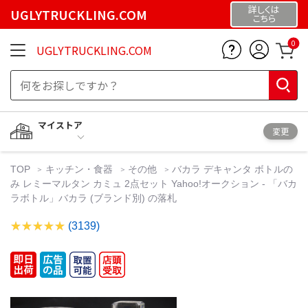
詳しくは
UGLYTRUCKLING.COM
こちら
0
UGLYTRUCKLING.COM
マイストア
変更
TOP
キッチン・食器
その他
バカラ デキャンタ ボトルの
み レミーマルタン カミュ 2点セット Yahoo!オークション - 「バカ
ラボトル」バカラ (ブランド別) の落札
(3139)