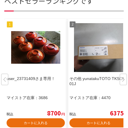
ベストセラーランキングです
user_23731409さま専用！
その他 yunatakuTOTO TKSO53
01J
マイストア在庫：
3686
マイストア在庫：
4470
8700
6375
税込
円
税込
円
カートに入れる
カートに入れる