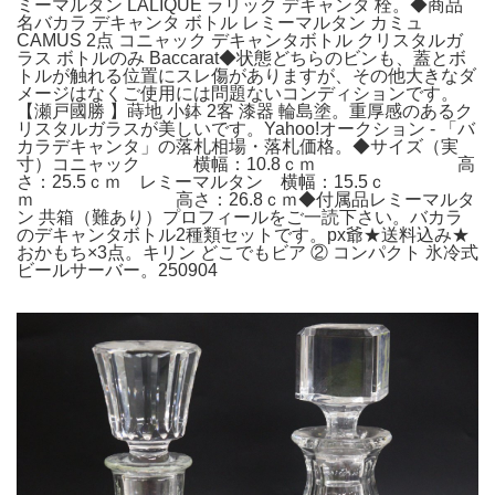
ミーマルタン LALIQUE ラリック デキャンタ 栓。◆商品
名バカラ デキャンタ ボトル レミーマルタン カミュ
CAMUS 2点 コニャック デキャンタボトル クリスタルガ
ラス ボトルのみ Baccarat◆状態どちらのビンも、蓋とボ
トルが触れる位置にスレ傷がありますが、その他大きなダ
メージはなくご使用には問題ないコンディションです。
【瀬戸國勝 】蒔地 小鉢 2客 漆器 輪島塗。重厚感のあるク
リスタルガラスが美しいです。Yahoo!オークション - 「バ
カラデキャンタ」の落札相場・落札価格。◆サイズ（実
寸）コニャック 横幅：10.8ｃｍ 高
さ：25.5ｃｍ レミーマルタン 横幅：15.5ｃ
ｍ 高さ：26.8ｃｍ◆付属品レミーマルタ
ン 共箱（難あり）プロフィールをご一読下さい。バカラ
のデキャンタボトル2種類セットです。px爺★送料込み★
おかもち×3点。キリン どこでもビア ② コンパクト 氷冷式
ビールサーバー。250904