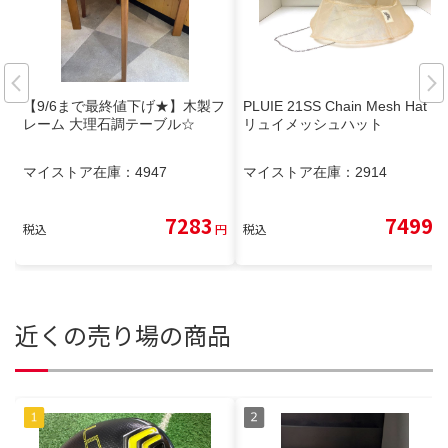
【9/6まで最終値下げ★】木製フ
PLUIE 21SS Chain Mesh Hat プ
レーム 大理石調テーブル☆
リュイメッシュハット
マイストア在庫：
4947
マイストア在庫：
2914
7283
7499
税込
円
税込
円
近くの売り場の商品