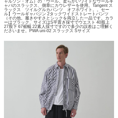
ャルソン・オム）の「ウール。柔らかいワイドなウールギ
ャバのスラックス、側章にカウレザーを使用。Tangent ス
ラックス ツイルグルカパンツ オフホワイト。。セー
ル】ウールギャバジン 2タックワイドストレートパンツ
（その他。履きやすさとシックを両立した一品です。カラ
ーはブラック、サイズはS平置き採寸でウエスト 40股上
27股下 67裾幅 22素人採寸ですので多少の誤差はご理解く
ださいませ。PWA uni-02 スラックス Sサイズ