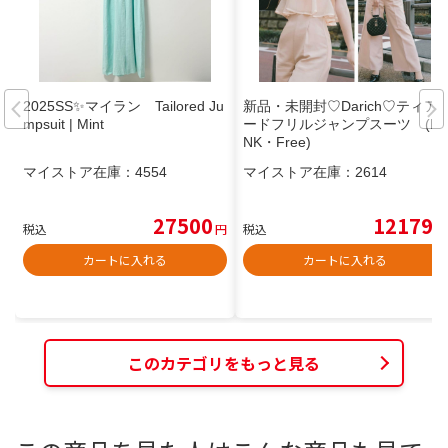
2025SS✨マイラン Tailored Ju
新品・未開封♡Darich♡ティア
mpsuit | Mint
ードフリルジャンプスーツ (P
NK・Free)
マイストア在庫：
4554
マイストア在庫：
2614
27500
12179
税込
円
税込
円
カートに入れる
カートに入れる
このカテゴリをもっと見る