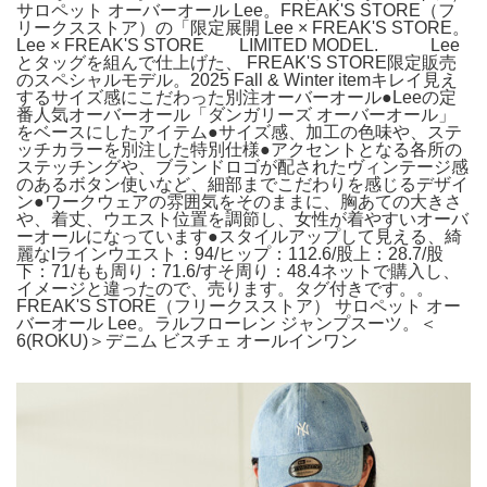
サロペット オーバーオール Lee。FREAK'S STORE（フ
リークスストア）の「限定展開 Lee × FREAK'S STORE。
Lee × FREAK'S STORE LIMITED MODEL. Lee
とタッグを組んで仕上げた、 FREAK'S STORE限定販売
のスペシャルモデル。2025 Fall & Winter itemキレイ見え
するサイズ感にこだわった別注オーバーオール●Leeの定
番人気オーバーオール「ダンガリーズ オーバーオール」
をベースにしたアイテム●サイズ感、加工の色味や、ステ
ッチカラーを別注した特別仕様●アクセントとなる各所の
ステッチングや、ブランドロゴが配されたヴィンテージ感
のあるボタン使いなど、細部までこだわりを感じるデザイ
ン●ワークウェアの雰囲気をそのままに、胸あての大きさ
や、着丈、ウエスト位置を調節し、女性が着やすいオーバ
ーオールになっています●スタイルアップして見える、綺
麗なIラインウエスト：94/ヒップ：112.6/股上：28.7/股
下：71/もも周り：71.6/すそ周り：48.4ネットで購入し、
イメージと違ったので、売ります。タグ付きです。。
FREAK'S STORE（フリークスストア） サロペット オー
バーオール Lee。ラルフローレン ジャンプスーツ。＜
6(ROKU)＞デニム ビスチェ オールインワン