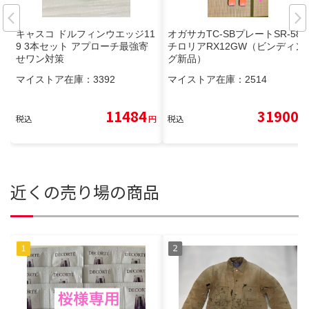
キャスコ ドルフィンウエッジ11
オガサカTC-SBプレートSR-585
9 3本セット アプローチ最強寄
チロリアRX12GW（ビンディン
せワン対策
グ新品）
マイストア在庫：
3392
マイストア在庫：
2514
11484
31900
税込
円
税込
円
近くの売り場の商品