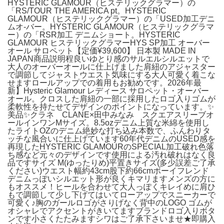
HYSTERIC GLAMOUR（ヒステリックグラマー）の
「RS/TOUR THE AMERICA pt。HYSTERIC
GLAMOUR（ヒステリックグラマー）の「USED加工デニ
ムオ-バー。HYSTERIC GLAMOUR（ヒステリックグラマ
ー）の「RSR加工 デニムショート。HYSTERIC
GLAMOUR ヒステリックグラマーHYS SP加工 オーバー
オール サロペット【定価¥39,600】 日本製 MADE IN
JAPAN商品説明程良いゆとり感のサルエルシルエットで
大人のオーバーオールに仕上げました肩紐のアジャスター
で調節してジャストウエスト気味にする大人可愛く着こな
せますロールアップでの着用もお勧めです。2026年最
新】Hysteric Glamour レディース サロペット・オーバー
オール。クロスした肩紐の一部に採用したロゴ入りゴムが
柔軟性を持たせてデザインのポイントになっています。✨
美品✨クラネ CLANE×田中みなみ スクエアスリーブオ
ールインワンMサイズ。8.5ozデニム上質な米綿を使用し
たライトOZのデニム絶妙な打ち込み本数で、ふんわりタ
ッチな風合いに仕上げています60年代デニムのUSED感を
再現したHYSTERIC GLAMOURのSPECIAL加工破れ色落
ち感など元々のデザインです使用による汚れ破れはなく良
品ですサイズ М(ゆったりめ)平置きサイズ(多少誤差ご了承
ください)ウエスト幅約43cm股下約66cmボーイフレンド
デニムっぽいシルエット形が良くキマリますメンズの方に
もオススメ！ヒールを合わせて大人っぽくキレイめに肩ひ
もで調節して少し下げてはいてローアップでスニーカーで
可愛く♪胸のガールロゴがさりげなく背中のLOGO ゴムが
オシャレでアクセントがきいてますブランドロゴ入りボタ
ンです小さくたたみますシワはご了承下さいませ★即購入