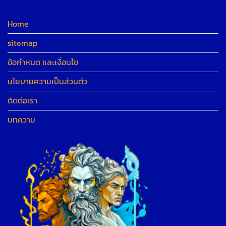
Home
sitemap
ข้อกำหนด และเงื่อนไข
นโยบายความเป็นส่วนตัว
ติดต่อเรา
บทความ