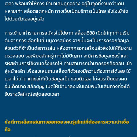
เวลา พร้อมทำให้การเข้ามาเล่นทุกอย่าง อยู่ในจุดที่ง่ายกว่าเดิม
หลายเท่า
สล็อตแตกหนัก
ทางเว็บเปิดบริการเป็นไทย ยังไงเข้าใจ
ได้ด้วยตัวเองอยู่แล้ว
การเข้ามาทำรายการสมัครไม่ได้ยาก
สล็อต888
เปิดให้ทุกท่านเริ่ม
ต้นจากการเลือกไปที่เมนูการสมัคร จากนั้นจะเป็นการกรอกข้อมูล
ส่วนตัวที่จำเป็นต่อการเล่น หลังจากกรอกเสร็จแล้วส่งไปให้ทีมงาน
ตรวจสอบ รอเพียงสักครู่หากไม่มีปัญหา จะมีการชื่อยูสเซอร์ และ
รหัสผ่านการใช้งานครั้งแรกให้ ท่านสามารถนำมากรอกล็อคอิน เข้า
สู่หน้าหลัก เพื่อลงเล่นเกมสล็อตที่ตัวเองมีความต้องการได้เลย ใช้
เวลาไม่นาน แต่ขอให้เป็นข้อมูลเป็นของตัวเอง ไม่ควรเป็นของคน
อื่นเด็ดขาด
สล็อตpg
เปิดให้เข้ามาลงเล่นเดิมพันในเส้นทางที่จะได้
รับรางวัลใหญ่อยู่ตลอดเวลา
ข้อดีการเลือกเล่นทางออกของคนรุ่นใหม่ที่ต้องการความน่าเชื่อ
ถือ