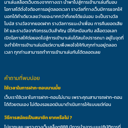
มาเล่นสล็อตเว็บตรงจากทางเรา นำพาไปสู่การเข้ามาเล่นที่มอบ
โอกาสได้ดั่งใจต้องการอยู่ตลอดเวลา รางวัลที่ทางเว็บมีการแจกให้
บอกได้คำเดียวเลยว่าเยอะมากกว่าที่เคยได้แน่นอน จะเป็นรางวัล
โบนัส รางวัลจากยอดฝาก รางวัลการแนะนำเพื่อน การคืนยอดเสีย
ให้ และรางวัลจากิจกรรมวันสำคัญ มีให้เหมือนกัน
สล็อตวอเลท
เปิดโอกาสให้ต่อยอดไปสู่การเข้ามาเล่นได้สมใจปรารถนา อยู่ในจุดที่
จะทำให้การเข้ามาเล่นมีแต่ความพึงพอใจให้กับทุกท่านอยู่ตลอด
เวลา ทุกท่านสามารถทำการเข้ามาเล่นกันได้ตลอดเลย
คำถามที่พบบ่อย
ใช้เวลาในการฝาก-ถอนนานมั้ย
เว็บเราใช้เวลาในการฝาก-ถอนไม่นาน เพราะคุณสามารถฝาก-ถอน
ได้ด้วยตนเอง ไม่ต้องรอแอดมินมาดำเนินการให้แบบแต่ก่อน
วิธีการสมัครเป็นสมาชิก ยากหรือไม่ ?
ไม่ยากเลย เพราะทางเว็บสล็อต888 มีการนำเอาระบบปฏิบัติการที่