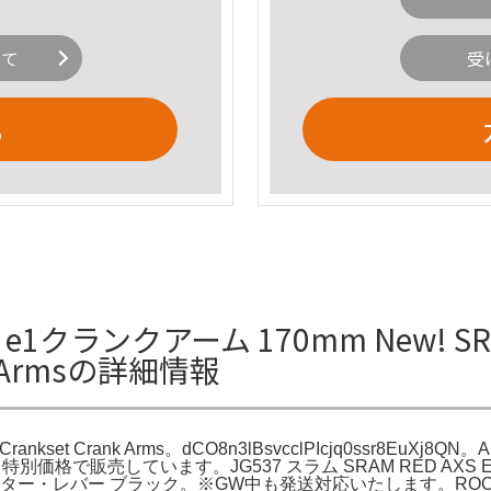
いて
受
る
クランクアーム 170mm New! SRAM 
ank Armsの詳細情報
Crankset Crank Arms。dCO8n3lBsvcclPIcjq0ssr8EuXj8QN。
格で販売しています。JG537 スラム SRAM RED AXS E1 
d シフター・レバー ブラック。※GW中も発送対応いたします。ROCK