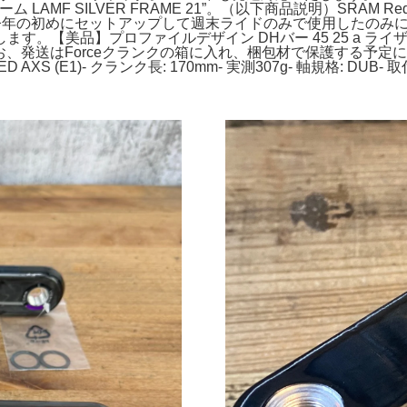
AMF SILVER FRAME 21”。（以下商品説明）SRAM 
ディ。今年の初めにセットアップして週末ライドのみで使用したの
す。【美品】プロファイルデザイン DHバー 45 25 a 
ペダル。なお、発送はForceクランクの箱に入れ、梱包材で保護する予定
XS (E1)- クランク長: 170mm- 実測307g- 軸規格: DUB- 