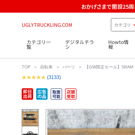
おかげさまで開設25周
UGLYTRUCKLING.COM
カテゴリ一
デジタルチラ
Howto情
覧
シ
報
TOP
自転車
パーツ
【GW限定セール】SRAM RED e
(3133)