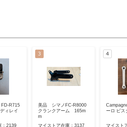
 FD-R715
美品 シマノFC-R8000
Campag
ントディレイ
クランクアーム 165m
ーロ ピスタ
m
庫：
2139
マイストア在庫：
3137
マイスト