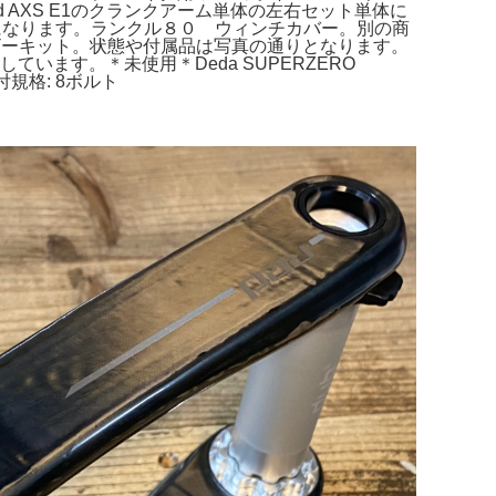
Red AXS E1のクランクアーム単体の左右セット単体に
みになります。ランクル８０ ウィンチカバー。別の商
ライザーキット。状態や付属品は写真の通りとなります。
にしています。＊未使用＊Deda SUPERZERO
取付規格: 8ボルト