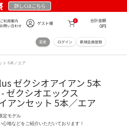
祭
詳しくは
こちら
合計金額
ご利用案内
0
ゲスト様
0円
お問い合わせ
変更
ログイン
新規会員登録
セット 5本／エア
r Plus ゼクシオアイアン 5本
O - ゼクシオエックス
アイアンセット 5本／エア
M 限定モデル
の使い心地などをご紹介いただいております！