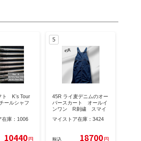
 K's Tour
45R ライ麦デニムのオー
e スチールシャフ
バースカート オールイ
ンワン R刺繍 スマイ
ルタグ
ア在庫：
1006
マイストア在庫：
3424
10440
18700
円
円
税込