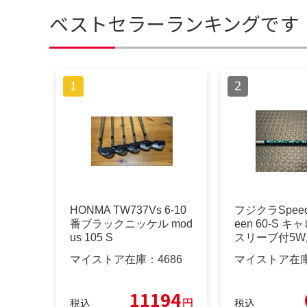
ベストセラーランキングです
HONMA TW737Vs 6-10
フジクラSpeede
番ブラックニッケル mod
een 60-S 
us 105 S
スリーブ付5W
マイストア在庫：
4686
マイストア在
11194
円
税込
税込