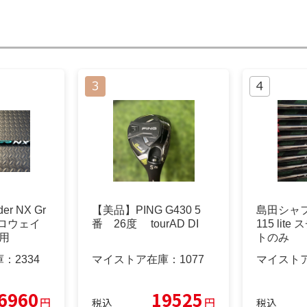
r NX Gr
【美品】PING G430 5
島田シャフト
キャロウェイ
番 26度 tourAD DI
115 lit
用
トのみ
庫：
2334
マイストア在庫：
1077
マイスト
6960
19525
円
円
税込
税込