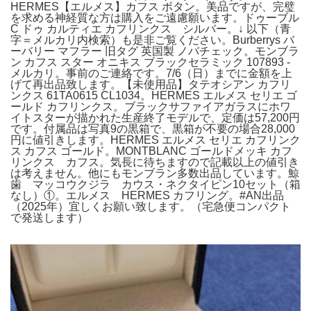
HERMES【エルメス】カフス ボタン。美品ですが、完璧
を求める神経質な方は購入をご遠慮願います。ドゥーブル
C ドゥ カルティエ カフリンクス シルバー。↓ 以下（青
字＝メルカリ内検索）も是非ご覧ください。Burberrys バ
ーバリー マフラー 旧タグ 英国製 ノバチェック。モンブラ
ン カフス スター オニキス ブラックセラミック 107893 -
メルカリ。事前のご連絡です。7/6（日）までに金額を上
げて再出品致します。【未使用品】タテオシアン カフリ
ンクス 61TA0615 CL1034。HERMES エルメス セリエ ゴ
ールド カフリンクス。ブラックサファイアガラスにホワ
イトスターが描かれた生産終了モデルで、定価は57,200円
です。付属品は写真9の黒箱で、黒箱が不要の場合28,000
円に値引きします。HERMES エルメス セリエ カフリンク
ス カフス ゴールド。MONTBLANC ゴールドメッキ カフ
リンクス カフス。気長に待ちますので記載以上の値引き
は考えません。他にもモンブラン多数出品しています。鯨
歯 マッコウクジラ カウス・ネクタイピン10セット（箱
なし）①。エルメス HERMES カフリング。#AN出品
（2025年）宜しくお願い致します。（宅急便コンパクト
で発送します）