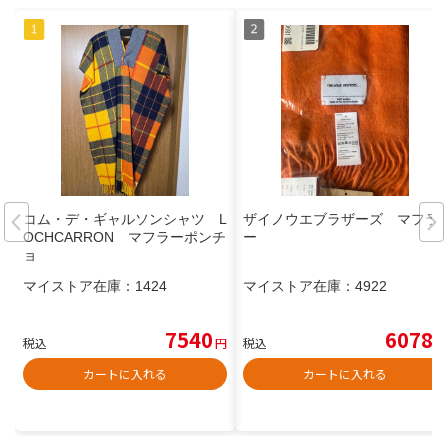
コム・デ・ギャルソンシャツ L
ザイノウエブラザーズ マフラ
OCHCARRON マフラーポンチ
ー
ョ
マイストア在庫：
1424
マイストア在庫：
4922
7540
6078
税込
円
税込
円
カートに入れる
カートに入れる