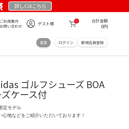
祭
詳しくは
こちら
合計金額
ご利用案内
0
ゲスト様
0円
お問い合わせ
変更
ログイン
新規会員登録
idas ゴルフシューズ BOA
ューズケース付
M 限定モデル
の使い心地などをご紹介いただいております！