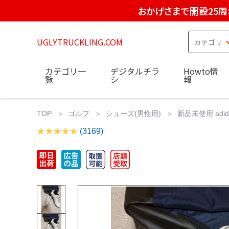
おかげさまで開設25周
UGLYTRUCKLING.COM
カテゴリ一
デジタルチラ
Howto情
覧
シ
報
TOP
ゴルフ
シューズ(男性用)
新品未使用 adi
(3169)