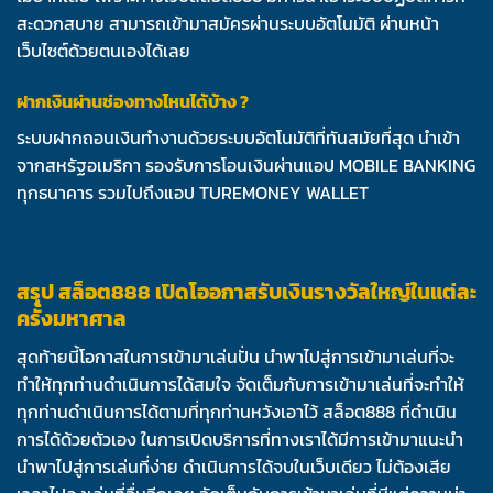
สะดวกสบาย สามารถเข้ามาสมัครผ่านระบบอัตโนมัติ ผ่านหน้า
เว็บไซต์ด้วยตนเองได้เลย
ฝากเงินผ่านช่องทางไหนได้บ้าง ?​
ระบบฝากถอนเงินทำงานด้วยระบบอัตโนมัติที่ทันสมัยที่สุด นำเข้า
จากสหรัฐอเมริกา รองรับการโอนเงินผ่านแอป MOBILE BANKING
ทุกธนาคาร รวมไปถึงแอป TUREMONEY WALLET
สรุป สล็อต888 เปิดโออกาสรับเงินรางวัลใหญ่ในแต่ละ
ครั้งมหาศาล
สุดท้ายนี้โอกาสในการเข้ามาเล่นปั่น นำพาไปสู่การเข้ามาเล่นที่จะ
ทำให้ทุกท่านดำเนินการได้สมใจ จัดเต็มกับการเข้ามาเล่นที่จะทำให้
ทุกท่านดำเนินการได้ตามที่ทุกท่านหวังเอาไว้
สล็อต888
ที่ดำเนิน
การได้ด้วยตัวเอง ในการเปิดบริการที่ทางเราได้มีการเข้ามาแนะนำ
นำพาไปสู่การเล่นที่ง่าย ดำเนินการได้จบในเว็บเดียว ไม่ต้องเสีย