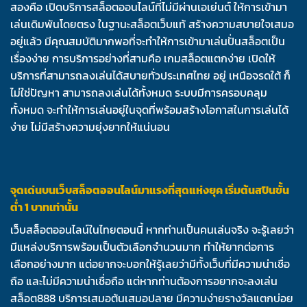
สองคือ เปิดบริการสล็อตออนไลน์ที่ไม่มีผ่านเอเย่นต์ ให้การเข้ามา
เล่นเดิมพันโดยตรง ในฐานะสล็อตเว็บแท้ สร้างความสบายใจเสมอ
อยู่แล้ว มีคุณสมบัติมากพอที่จะทำให้การเข้ามาเล่นปั่นสล็อตเป็น
เรื่องง่าย การบริการอย่างที่สามคือ
เกมสล็อตแตกง่าย
เปิดให้
บริการที่สามารถลงเล่นได้สบายทั่วประเทศไทย อยู่ เหนือจรดใต้ ก็
ไม่ใช่ปัญหา สามารถลงเล่นได้ทั้งหมด ระบบมีการครอบคลุม
ทั้งหมด จะทำให้การเล่นอยู่ในจุดที่พร้อมสร้างโอกาสในการเล่นได้
ง่าย ไม่มีสร้างความยุ่งยากให้แน่นอน
จุดเด่นบนเว็บสล็อตออนไลน์มาแรงที่สุดแห่งยุค เริ่มต้นสปินขั้น
ต่ำ 1 บาทเท่านั้น
เว็บสล็อตออนไลน์ในไทยตอนนี้ หากท่านเป็นคนเล่นจริง จะรู้เลยว่า
มีแหล่งบริการพร้อมเป็นตัวเลือกจำนวนมาก ทำให้ยากต่อการ
เลือกอย่างมาก แต่อยากจะบอกให้รู้เลยว่ามีทั้งเว็บที่มีความน่าเชื่อ
ถือ และไม่มีความน่าเชื่อถือ แต่หากท่านต้องการอยากจะลงเล่น
สล็อต888
บริการเสมอต้นเสมอปลาย มีความง่ายรางวัลแตกบ่อย