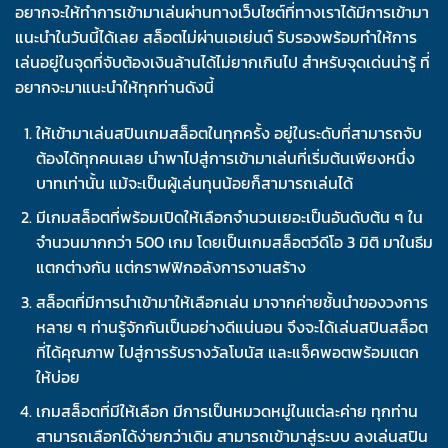
อยากจะให้ทำการเข้ามาเล่นผ่านทางเว็บไซต์ที่ทางเราได้มีการเข้ามา
แนะนำในวันนี้ได้เลย
สล็อตไม่ผ่านเอเย่นต์
รับรองพร้อมทำให้การ
เล่นอยู่ในจุดที่จับต้องเงินล้านได้ไม่ยากเกินไป สำหรับจุดเด่นน่ารู้ ที่
อยากจะมาแนะนำให้ทุกท่านดังนี้
ให้เข้ามาเล่นสปินเกมสล็อตในทุกครั้ง อยู่ในระดับที่สามารถจับ
ต้องได้ทุกคนเลย นำพาไปสู่การเข้ามาเล่นที่เริ่มต้นเพียงหนึ่ง
บาทเท่านั้น แม้จะเป็นผู้เล่นทุนน้อยก็สามารถเล่นได้
มีเกมสล็อตที่พร้อมเปิดให้เลือกจำนวนเยอะเป็นอันดับต้น ๆ ใน
จำนวนมากกว่า 500 เกม โดยเป็นเกมสล็อตวีดีโอ 3 มิติ มาในธีม
แตกต่างกัน แต่กราฟฟิกอลังการงานสร้าง
สล็อตที่มีการนำเข้ามาให้เลือกเล่น มาจากค่ายชั้นนำของวงการ
หลาย ๆ ท่านรู้จักกันเป็นอย่างดีแน่นอน จึงจะได้เล่นสปินสล็อต
ที่ได้คุณภาพ ไปสู่การรับรางวัลโบนัส และแจ็คพอตพร้อมแตก
ให้บ่อย
เกมสล็อตที่มีให้เลือก มีการเป็นหมวดหมู่ในแต่ละค่าย ทุกท่าน
สามารถเลือกได้ง่ายกว่าเดิม สามารถเข้ามาสู่ระบบ ลงเล่นสปิน