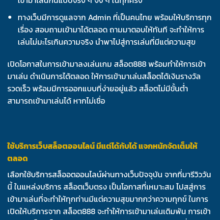
เข้ามาเล่นกันแบบจริง ๆ จัง ๆ ในทุกครั้ง
ทางเว็บมีการดูแลจาก Admin ที่เป็นคนไทย พร้อมให้บริการทุก
เรื่อง สอบถามเข้ามาได้ตลอด ถามมาตอบให้ทันที จะทำให้การ
เล่นไม่มะไรเกินความจริง นำพาไปสู่การเล่นที่มีแต่ความสุข
เปิดโอกาสในการเข้ามาลงเล่นเกม
สล็อต888
พร้อมทำให้การเข้า
มาเล่น ดำเนินการได้ตลอด ให้การเข้ามาเล่นสล็อตได้เงินรางวัล
รวดเร็ว พร้อมมีการออกแบบที่ง่ายอยู่แล้ว
สล็อตไม่มีขั้นต่ำ
สามารถเข้ามาเล่นได้ หากไม่เชื่อ
ใช้บริการเว็บสล็อตออนไลน์ มีแต่ได้กับได้ แจกหนักจัดเต็มให้
ตลอด
เลือกใช้บริการสล็ออตออนไลน์ผ่านทางเว็บปัจจุบัน จากที่มารีวิววัน
นี้ ในแหล่งบริการ สล็อตเว็บตรง เป็นโอกาสที่เหมาะสม ไปสสู่การ
เข้ามาเล่นที่จะทำให้ทุกท่านมีแต่ความสุขมากกว่าความทุกข์ ในการ
เปิดให้บริการจาก
สล็อต888
จะทำให้การเข้ามาเล่นเดิมพัน การเข้า