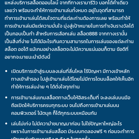
แหล่งบริการสล็อตออนไลน์ จากที่ทางเรามารีวิว บอกได้คำเดียว
เลยว่า พร้อมจะทำให้การเข้ามาเล่นทั้งหมด อยู่ในจุดที่สามารถ
ทำการเข้ามาเล่นได้สมใจตามที่แต่ละท่านต้องการเลย พร้อมทำให้
การเข้ามาเล่นมีแต่ความมั่นใจ มุ่งสู่เป้าหมายในการทำเงินรางวัลได้
เป็นกอบเป็นกำ สำหรับการเลือกเล่น
สล็อต888
จากทางเรานั้น
เป็นสิ่งที่ง่าย ไม่ได้มีอะไรเกินความสามารถในการเล่นของแต่ละท่าน
สล็อต ออโต้
แม้เกมอย่างสล็อตจะไม่มีความแน่นอนก็ตาม ข้อดีที่
อยากจะมาแนะนำมีดังนี้
เปิดบริการเข้าสู่ระบบลงเล่นที่ลื่นไหล ไร้ปัญหา มีทางเข้าหลัก
ทางเข้าสำรอง ไปสู่เข้ามาเล่นได้โดยไม่มีการโดนบล็อคให้เห็นอีก
ทำให้การเล่นง่าย ๆ ได้ดั่งใจทุกท่าน
การเข้ามาเล่นเกมสล็อตทางเว็บให้อิสระเต็มที่ จะลงเล่นบนมือ
ถือเปิดให้บริการครบทุกระบบ จนไปถึงการเข้ามาเล่นบน
คอมพิวเตอร์ โน้ตบุค ก็ได้ทุกระบบเหมือนกัน
เล่นไม่เก่ง ไม่มีความำชนาญมาก่อน ไม่ใช่ปัญหาใหญ่อะไร
เพราะในการเข้ามาเล่นสล็อต มีระบบทดลองฟรี ๆ ก่อนจะทำการ