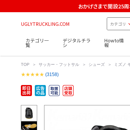
おかげさまで開設25周
UGLYTRUCKLING.COM
カテゴリ一
デジタルチラ
Howto情
覧
シ
報
TOP
サッカー・フットサル
シューズ
ミズノ モ
(3158)