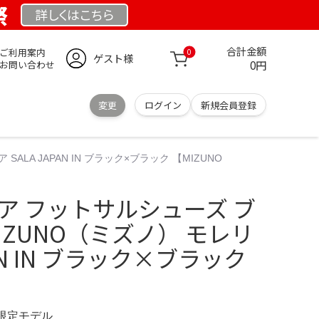
祭
詳しくは
こちら
合計金額
ご利用案内
0
ゲスト様
0円
お問い合わせ
変更
ログイン
新規会員登録
ALA JAPAN IN ブラック×ブラック 【MIZUNO
ア フットサルシューズ ブ
 MIZUNO（ミズノ） モレリ
PAN IN ブラック×ブラック
M 限定モデル