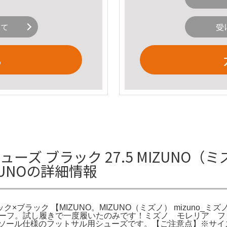
いて
受
る
ズ ブラック 27.5 MIZUNO（ミズノ
ZUNOの詳細情報
 ブラック×ブラック 【MIZUNO。MIZUNO（ミズノ） mizun
ス 大人 ターフ。試し履きで一度履いたのみです！ミズノ モレリア フッ
トソール仕様のフットサル用シューズです。【ご注意点】※サ