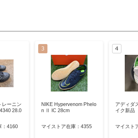
トレーニン
NIKE Hypervenom Phelo
アディダ
40 28.0
n Ⅱ IC 28cm
イク新品
庫：
4160
マイストア在庫：
4355
マイスト