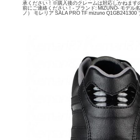
承ください！※購入後のクレームは対応しかねます
前にご連絡ください！- ブランド: MIZUNO- モデル名: 
ノ） モレリア SALA PRO TF mizuno Q1GB24130